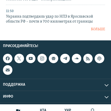
11:50
Украина подтвердила удар по НПЗ в Ярославской
области РФ – почти в 700 километрах от границы
БОЛЬШЕ
ПРИСОЕДИНЯЙТЕСЬ!
ПОДДЕРЖКА
ИНФО
UTC+3
Copyright Крым.Реалии, 2026 | Все права защищены.
КТА
УКР