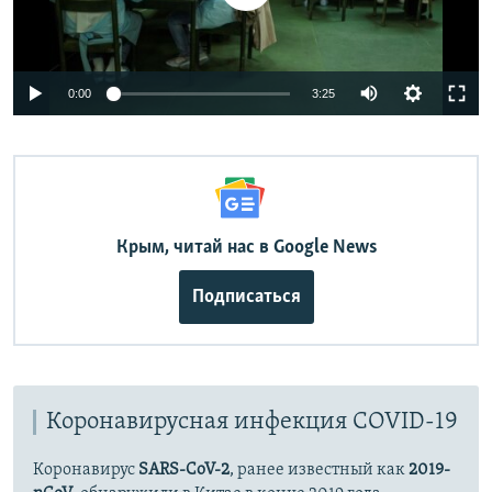
Auto
0:00
3:25
240p
360p
Auto
240p
360p
480p
480p
720p
Крым, читай нас в Google News
720p
1080p
1080p
Подписаться
Коронавирусная инфекция COVID-19
Коронавирус
SARS-CoV-2
, ранее известный как
2019-