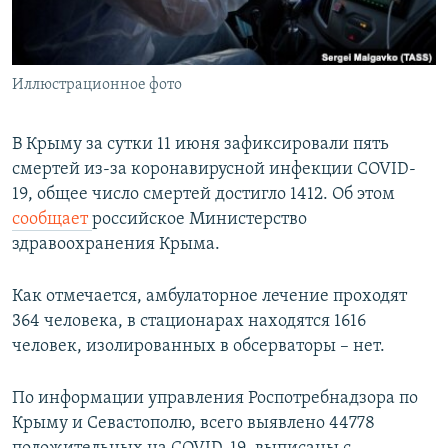
ПРИСОЕДИНЯЙТЕСЬ!
ПОБЕДИТЕЛЕЙ НЕ СУДЯТ?
КРЫМ.НЕПОКОРЕННЫЙ
Иллюстрационное фото
ELIFBE
УКРАИНСКАЯ ПРОБЛЕМА КРЫМА
В Крыму за сутки 11 июня зафиксировали пять
Все сайты RFE/RL
смертей из-за коронавирусной инфекции COVID-
19, общее число смертей достигло 1412. Об этом
сообщает
российское Министерство
здравоохранения Крыма.
Как отмечается, амбулаторное лечение проходят
364 человека, в стационарах находятся 1616
человек, изолированных в обсерваторы – нет.
По информации управления Роспотребнадзора по
Крыму и Севастополю, всего выявлено 44778