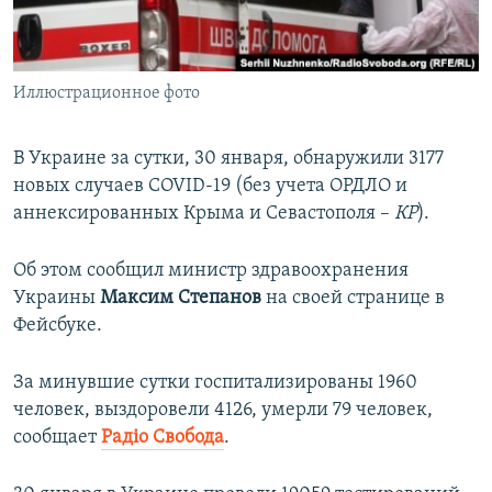
ПРИСОЕДИНЯЙТЕСЬ!
ПОБЕДИТЕЛЕЙ НЕ СУДЯТ?
КРЫМ.НЕПОКОРЕННЫЙ
Иллюстрационное фото
ELIFBE
УКРАИНСКАЯ ПРОБЛЕМА КРЫМА
В Украине за сутки, 30 января, обнаружили 3177
Все сайты RFE/RL
новых случаев COVID-19 (без учета ОРДЛО и
аннексированных Крыма и Севастополя –
КР
).
Об этом сообщил министр здравоохранения
Украины
Максим Степанов
на своей странице в
Фейсбуке.
За минувшие сутки госпитализированы 1960
человек, выздоровели 4126, умерли 79 человек,
сообщает
Радіо Свобода
.