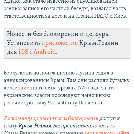
однако, как стало известно из опубликованной
осенью записи его частной беседы, возлагал часть
ответственности за него и на страны НАТО и Киев.
Новости без блокировки и цензуры!
Установить
приложение
Крым.Реалии
для
iOS
і
Android
.
Берлускони по приглашению Путина ездил в
аннексированный Крым. Там они распили бутылку
коллекционного вина урожая 1775 года, за что
украинские власти преследуют нынешнюю
российскую главу Ялты Янину Павленко.
Роскомнадзор пытается заблокировать
доступ к
сайту
Крым.Реалии
.
Беспрепятственно читать
Крым.Реалии можно с помощью
зеркального сайта: