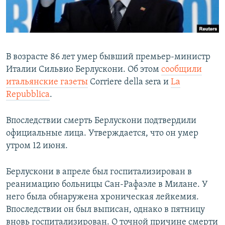
ПРИСОЕДИНЯЙТЕСЬ!
ПОБЕДИТЕЛЕЙ НЕ СУДЯТ?
КРЫМ.НЕПОКОРЕННЫЙ
ELIFBE
В возрасте 86 лет умер бывший премьер-министр
УКРАИНСКАЯ ПРОБЛЕМА КРЫМА
Италии Сильвио Берлускони. Об этом
сообщили
Все сайты RFE/RL
итальянские газеты
Corriere della sera и
La
Repubblica
.
Впоследствии смерть Берлускони подтвердили
официальные лица. Утверждается, что он умер
утром 12 июня.
Берлускони в апреле был госпитализирован в
реанимацию больницы Сан-Рафаэле в Милане. У
него была обнаружена хроническая лейкемия.
Впоследствии он был выписан, однако в пятницу
вновь госпитализирован. О точной причине смерти