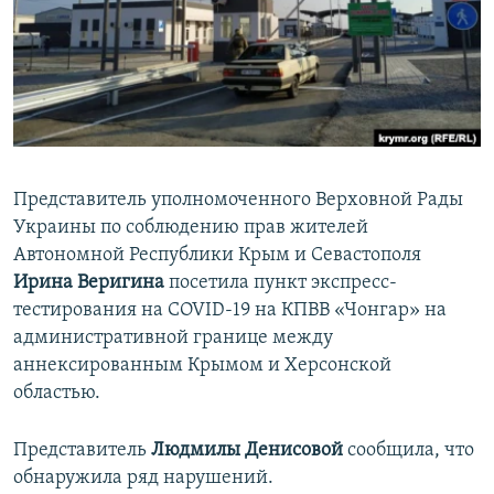
ПРИСОЕДИНЯЙТЕСЬ!
ПОБЕДИТЕЛЕЙ НЕ СУДЯТ?
КРЫМ.НЕПОКОРЕННЫЙ
ELIFBE
УКРАИНСКАЯ ПРОБЛЕМА КРЫМА
Все сайты RFE/RL
Представитель уполномоченного Верховной Рады
Украины по соблюдению прав жителей
Автономной Республики Крым и Севастополя
Ирина Веригина
посетила пункт экспресс-
тестирования на COVID-19 на КПВВ «Чонгар» на
административной границе между
аннексированным Крымом и Херсонской
областью.
Представитель
Людмилы Денисовой
сообщила, что
обнаружила ряд нарушений.