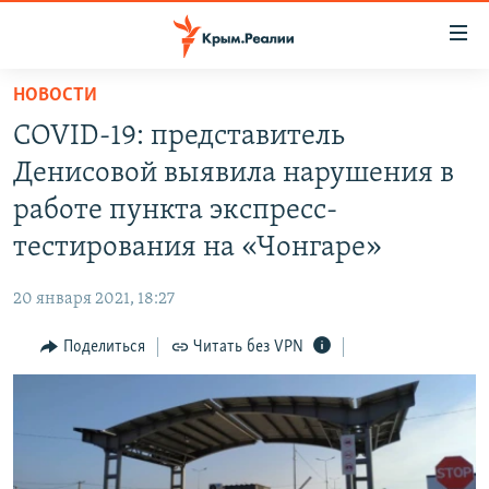
Доступность
ссылки
Вернуться
НОВОСТИ
к
НОВОСТИ
COVID-19: представитель
основному
СПЕЦПРОЕКТЫ
содержанию
Денисовой выявила нарушения в
ВОДА
Вернутся
ГРУЗ 200
работе пункта экспресс-
к
ИСТОРИЯ
КАРТА ВОЕННЫХ ОБЪЕКТОВ КРЫМА
тестирования на «Чонгаре»
главной
ЕЩЕ
11 ЛЕТ ОККУПАЦИИ КРЫМА. 11 ИСТОРИЙ СОПРОТИВЛЕНИЯ
навигации
20 января 2021, 18:27
Вернутся
РАДІО СВОБОДА
ИНТЕРАКТИВ
к
Поделиться
Читать без VPN
КАК ОБОЙТИ БЛОКИРОВКУ
ИНФОГРАФИКА
поиску
ТЕЛЕПРОЕКТ КРЫМ.РЕАЛИИ
Українською
СОВЕТЫ ПРАВОЗАЩИТНИКОВ
Qırımtatar
ПРОПАВШИЕ БЕЗ ВЕСТИ