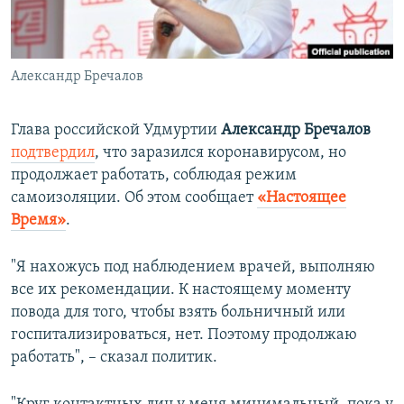
ПРИСОЕДИНЯЙТЕСЬ!
ПОБЕДИТЕЛЕЙ НЕ СУДЯТ?
КРЫМ.НЕПОКОРЕННЫЙ
Александр Бречалов
ELIFBE
УКРАИНСКАЯ ПРОБЛЕМА КРЫМА
Глава российской Удмуртии
Александр Бречалов
Все сайты RFE/RL
подтвердил
, что заразился коронавирусом, но
продолжает работать, соблюдая режим
самоизоляции. Об этом сообщает
«Настоящее
Время»
.
"Я нахожусь под наблюдением врачей, выполняю
все их рекомендации. К настоящему моменту
повода для того, чтобы взять больничный или
госпитализироваться, нет. Поэтому продолжаю
работать", – сказал политик.