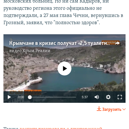
московских больниц. Но ни сам Кадыров, ни
руководство региона этого официально не
подтверждали, а 27 мая глава Чечни, вернувшись в
Грозный, заявил, что "полностью здоров".
Крымчане в кризис получат «2,5 туалетных ершика» | Крым.Реалии ТВ (видео)
видео
Крым.Реалии
No media source currently available
Auto
0:00
5:37
270p
Загрузить
360p
Auto
270p
360p
480p
480p