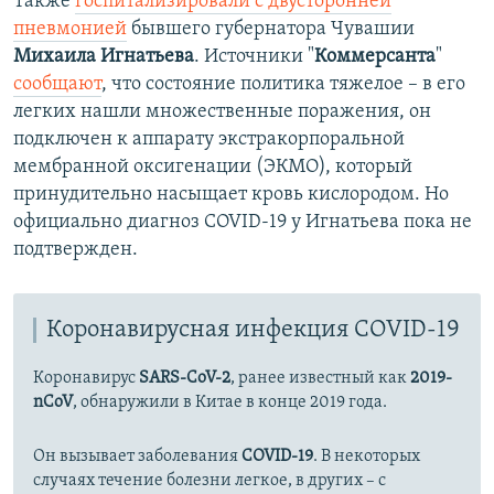
Также
госпитализировали с двусторонней
пневмонией
бывшего губернатора Чувашии
1080p
1080p
Михаила Игнатьева
. Источники "
Коммерсанта
"
сообщают
, что состояние политика тяжелое – в его
легких нашли множественные поражения, он
подключен к аппарату экстракорпоральной
мембранной оксигенации (ЭКМО), который
принудительно насыщает кровь кислородом. Но
официально диагноз COVID-19 у Игнатьева пока не
подтвержден.
Коронавирусная инфекция COVID-19
Коронавирус
SARS-CoV-2
, ранее известный как
2019-
nCoV
, обнаружили в Китае в конце 2019 года.
Он вызывает заболевания
COVID-19
. В некоторых
случаях течение болезни легкое, в других – с