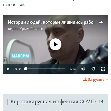
пациентов.
Истории людей, которые лишились работы из-за коронавируса (видео)
видео
Крым.Реалии
No media source currently available
Auto
0:00
5:43
270p
Загрузить
360p
Auto
270p
360p
480p
480p
Коронавирусная инфекция COVID-19
720p
720p
1080p
1080p