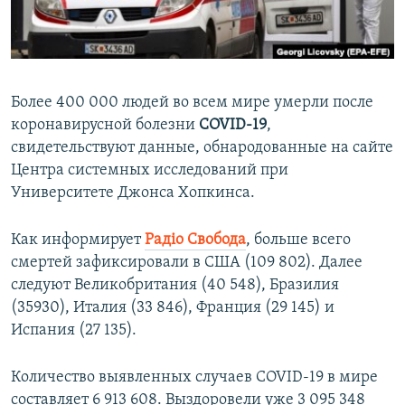
ПРИСОЕДИНЯЙТЕСЬ!
ПОБЕДИТЕЛЕЙ НЕ СУДЯТ?
КРЫМ.НЕПОКОРЕННЫЙ
ELIFBE
Более 400 000 людей во всем мире умерли после
УКРАИНСКАЯ ПРОБЛЕМА КРЫМА
коронавирусной болезни
COVID-19
,
Все сайты RFE/RL
свидетельствуют данные, обнародованные на сайте
Центра системных исследований при
Университете Джонса Хопкинса.
Как информирует
Радіо Свобода
, больше всего
смертей зафиксировали в США (109 802). Далее
следуют Великобритания (40 548), Бразилия
(35930), Италия (33 846), Франция (29 145) и
Испания (27 135).
Количество выявленных случаев COVID-19 в мире
составляет 6 913 608. Выздоровели уже 3 095 348