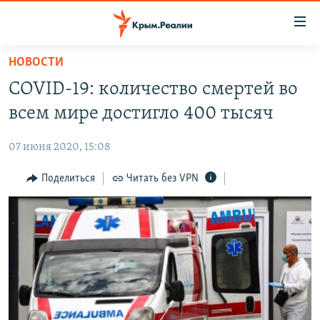
Доступность
ссылки
Вернуться
НОВОСТИ
к
НОВОСТИ
COVID-19: количество смертей во
основному
СПЕЦПРОЕКТЫ
содержанию
всем мире достигло 400 тысяч
ВОДА
Вернутся
ГРУЗ 200
к
07 июня 2020, 15:08
ИСТОРИЯ
КАРТА ВОЕННЫХ ОБЪЕКТОВ КРЫМА
главной
ЕЩЕ
Поделиться
Читать без VPN
11 ЛЕТ ОККУПАЦИИ КРЫМА. 11 ИСТОРИЙ СОПРОТИВЛЕНИЯ
навигации
Вернутся
РАДІО СВОБОДА
ИНТЕРАКТИВ
к
КАК ОБОЙТИ БЛОКИРОВКУ
ИНФОГРАФИКА
поиску
ТЕЛЕПРОЕКТ КРЫМ.РЕАЛИИ
Українською
СОВЕТЫ ПРАВОЗАЩИТНИКОВ
Qırımtatar
ПРОПАВШИЕ БЕЗ ВЕСТИ