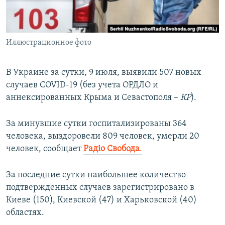
ПРИСОЕДИНЯЙТЕСЬ!
ПОБЕДИТЕЛЕЙ НЕ СУДЯТ?
КРЫМ.НЕПОКОРЕННЫЙ
Иллюстрационное фото
ELIFBE
УКРАИНСКАЯ ПРОБЛЕМА КРЫМА
В Украине за сутки, 9 июля, выявили 507 новых
Все сайты RFE/RL
случаев COVID-19 (без учета ОРДЛО и
аннексированных Крыма и Севастополя –
КР
).
За минувшие сутки госпитализированы 364
человека, выздоровели 809 человек, умерли 20
человек, сообщает
Радіо Свобода
.
За последние сутки наибольшее количество
подтвержденных случаев зарегистрировано в
Киеве (150), Киевской (47) и Харьковской (40)
областях.