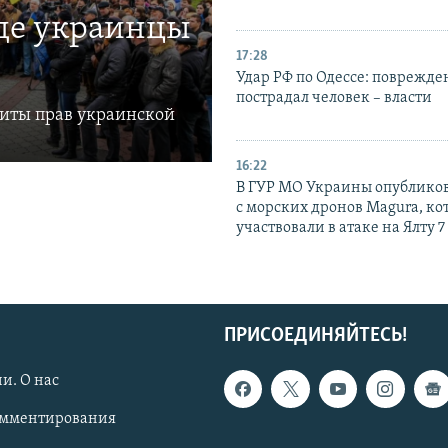
где украинцы
17:28
Удар РФ по Одессе: поврежде
пострадал человек – власти
щиты прав украинской
16:22
В ГУР МО Украины опублико
с морских дронов Magura, ко
участвовали в атаке на Ялту 7
ПРИСОЕДИНЯЙТЕСЬ!
и. О нас
омментирования