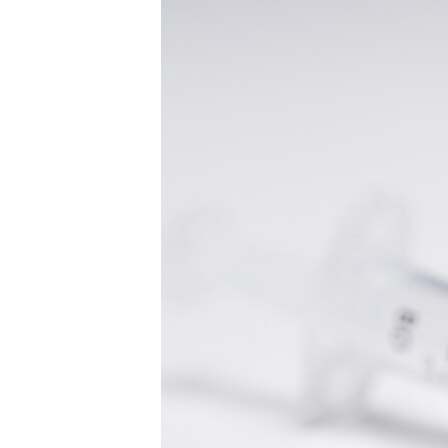
ПОБЕДИТЕЛЕЙ НЕ СУДЯТ?
КРЫМ.НЕПОКОРЕННЫЙ
ELIFBE
УКРАИНСКАЯ ПРОБЛЕМА КРЫМА