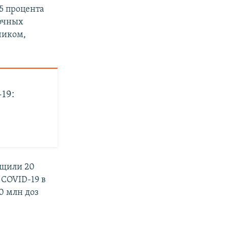
5 процента
точных
чиком,
19:
бщили 20
 COVID-19 в
0 млн доз