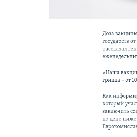
Доза вакцины
государств от
рассказал ге
еженедельни
«Наша вакцин
гриппа – от 10
Как информи
который участ
заключить со
по цене ниже 
Еврокомиссие