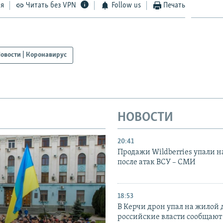
ся
Читать без VPN
Follow us
Печать
овости | Коронавирус
НОВОСТИ
20:41
Продажи Wildberries упали н
после атак ВСУ – СМИ
18:53
В Керчи дрон упал на жилой 
российские власти сообщают