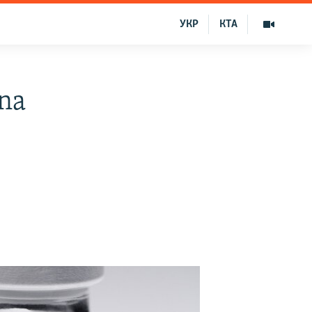
УКР
КТА
na