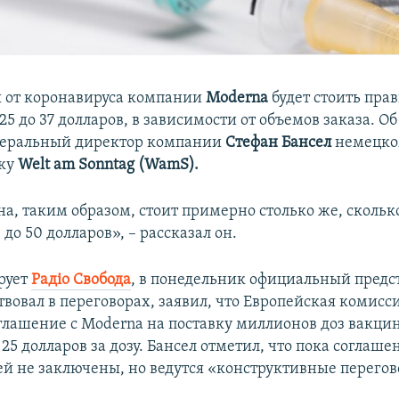
 от коронавируса компании
Moderna
будет стоить пра
 25 до 37 долларов, в зависимости от объемов заказа. Об
неральный директор компании
Стефан Бансел
немецк
ку
Welt am Sonntag (WamS).
а, таким образом, стоит примерно столько же, скольк
 до 50 долларов», – рассказал он.
рует
Радіо Свобода
, в понедельник официальный предс
вовал в переговорах, заявил, что Европейская комисс
глашение с Moderna на поставку миллионов доз вакц
25 долларов за дозу. Бансел отметил, что пока соглаше
й не заключены, но ведутся «конструктивные перегов