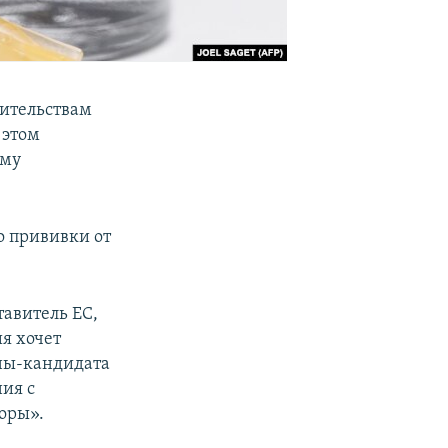
вительствам
 этом
ому
о прививки от
тавитель ЕС,
ия хочет
ины-кандидата
ния с
оры».