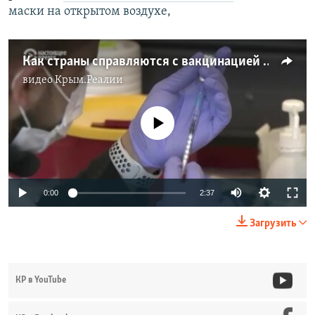
маски на открытом воздухе,
Как страны справляются с вакцинацией населения (видео)
видео
Крым.Реалии
No media source currently available
Auto
0:00
2:37
240p
Загрузить
360p
Auto
240p
360p
480p
480p
КР в YouTube
720p
720p
1080p
1080p