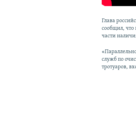
Глава россий
сообщил, что
части наличи
«Параллельно
служб по очи
тротуаров, вх