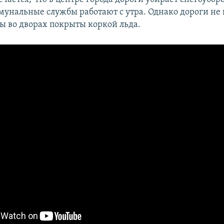
унальные службы работают с утра. Однако дороги не
ды во дворах покрыты коркой льда.