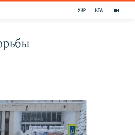
УКР
КТА
борьбы