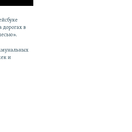
ейсбуке
 дорогах в
месью».
оммунальных
жек и