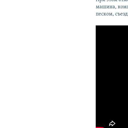
машина, комм
песком, съез