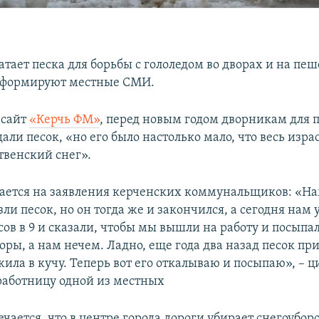
атает песка для борьбы с гололедом во дворах и на п
нформируют местные СМИ.
 сайт
«Керчь ФМ»
, перед новым годом дворникам для 
али песок, «но его было настолько мало, что весь изр
твенский снег».
ается на заявления керченских коммунальщиков: «На
ли песок, но он тогда же и закончился, а сегодня нам 
ов в 9 и сказали, чтобы мы вышли на работу и посыпа
оры, а нам нечем. Ладно, еще года два назад песок пр
жила в кучу. Теперь вот его откалываю и посыпаю», – 
аботницу одной из местных
чается, что в центре города дороги убирает снегоубор