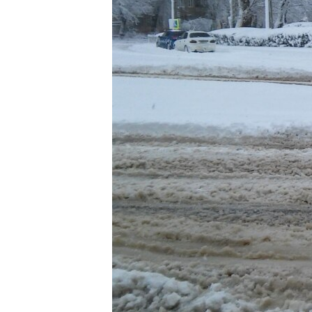
ПОБЕДИТЕЛЕЙ НЕ СУДЯТ?
КРЫМ.НЕПОКОРЕННЫЙ
ELIFBE
УКРАИНСКАЯ ПРОБЛЕМА КРЫМА