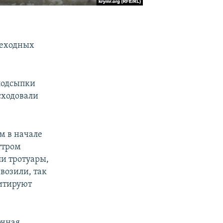
ешеходных
подсыпки
асходовали
м в начале
утром
ли тротуары,
ивозили, так
цитируют
очная