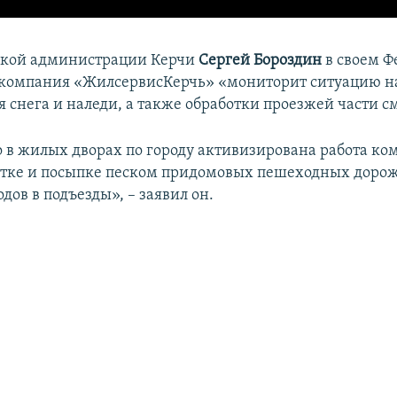
ской администрации Керчи
Сергей Бороздин
в своем Ф
 компания «ЖилсервисКерчь» «мониторит ситуацию на
я снега и наледи, а также обработки проезжей части с
 в жилых дворах по городу активизирована работа к
стке и посыпке песком придомовых пешеходных доро
одов в подъезды», – заявил он.