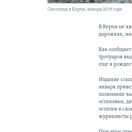
Снегопад в Керчи, январь 2019 года
В Керчи не хв
дорожках, и
Как сообщает
тротуаров выд
еще в рождес
Издание ссыл
января привез
позвонили час
остановки, дв
остатки я сло
журналисты р
При этом отме