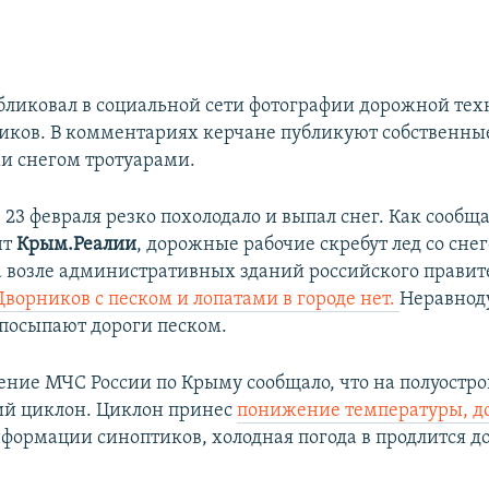
бликовал в социальной сети фотографии дорожной тех
иков. В комментариях керчане публикуют собственны
и снегом тротуарами.
 23 февраля резко похолодало и выпал снег. Как сообщ
нт
Крым.Реалии
, дорожные рабочие скребут лед со снег
а возле административных зданий российского правит
Дворников с песком и лопатами в городе нет.
Неравно
посыпают дороги песком.
ение МЧС России по Крыму сообщало, что на полуостро
ий циклон. Циклон принес
понижение температуры, до
нформации синоптиков, холодная погода в продлится д