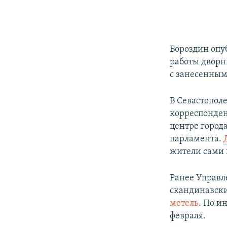
Бороздин опу
работы дворн
с занесенным
В Севастополе
корреспонде
центре город
парламента.
жители сами 
Ранее Управл
скандинавск
метель
. По и
февраля.