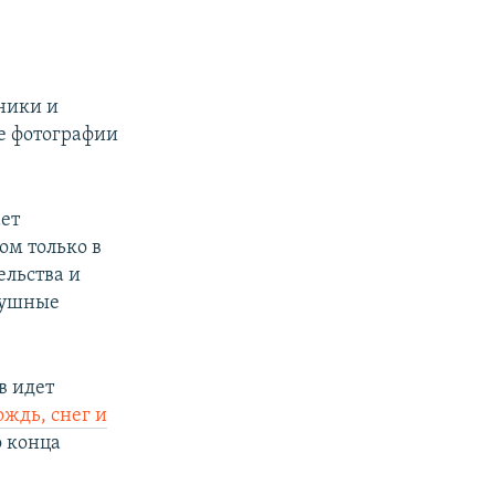
ники и
е фотографии
ает
ом только в
ельства и
душные
в идет
ждь, снег и
о конца