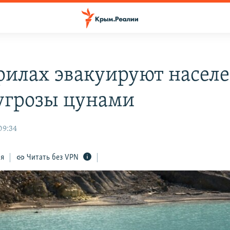
рилах эвакуируют насел
 угрозы цунами
09:34
ся
Читать без VPN