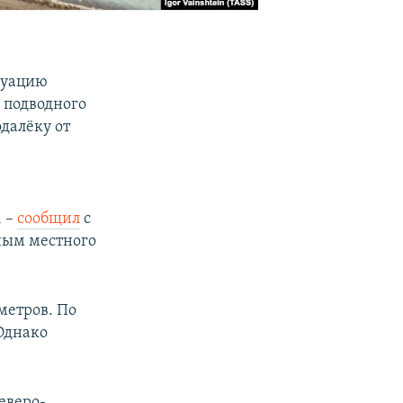
куацию
 подводного
далёку от
, –
сообщил
с
ным местного
метров. По
Однако
еверо-