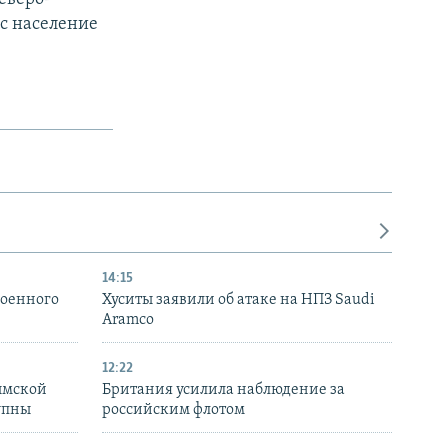
ас население
14:15
военного
Хуситы заявили об атаке на НПЗ Saudi
Aramco
12:22
ымской
Британия усилила наблюдение за
упны
российским флотом