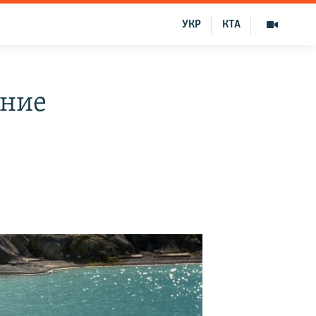
УКР
КТА
ение