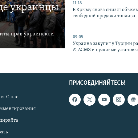
11:18
где украинцы
В Крыму снова снизят объем
свободной продажи топлива
щиты прав украинской
09:05
Украина закупит у Турции р
ATACMS и пусковые установ
ПРИСОЕДИНЯЙТЕСЬ!
и. О нас
омментирования
опирайта
вязь