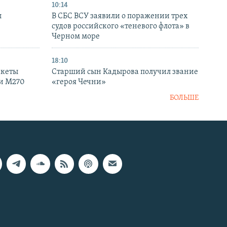
10:14
ы
В СБС ВСУ заявили о поражении трех
судов российского «теневого флота» в
Черном море
18:10
акеты
Старший сын Кадырова получил звание
ки M270
«героя Чечни»
БОЛЬШЕ