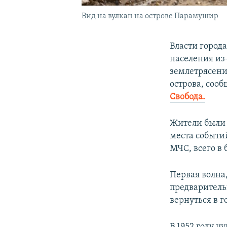
Вид на вулкан на острове Парамушир
Власти город
населения из
землетрясени
острова, соо
Свобода.
Жители были 
места событи
МЧС, всего в 
Первая волна,
предваритель
вернуться в г
В 1952 году 