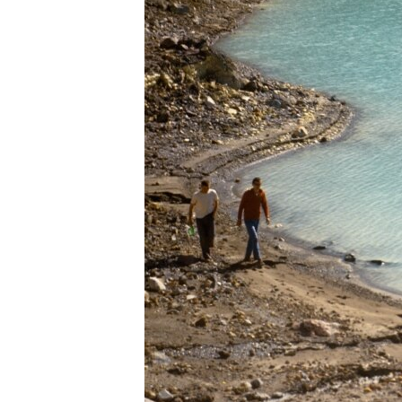
ПОБЕДИТЕЛЕЙ НЕ СУДЯТ?
КРЫМ.НЕПОКОРЕННЫЙ
ELIFBE
УКРАИНСКАЯ ПРОБЛЕМА КРЫМА