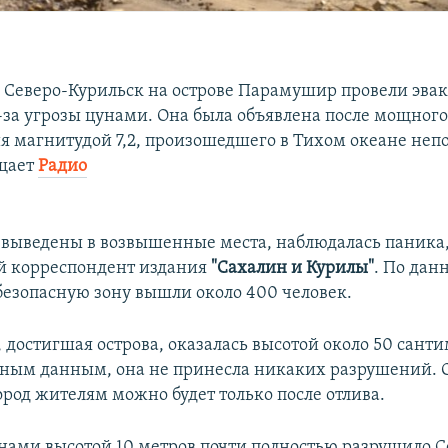
а Северо-Курильск на острове Парамушир провели эва
-за угрозы цунами. Она была объявлена после мощного
я магнитудой 7,2, произошедшего в Тихом океане непо
бщает
Радио
выведены в возвышенные места, наблюдалась паника
й корреспондент издания
"Сахалин и Курилы"
. По дан
безопасную зону вышли около 400 человек.​
 достигшая острова, оказалась высотой около 50 санти
ным данным, она не принесла никаких разрушений. 
ород жителям можно будет только после отлива.
цунами высотой 10 метров почти полностью разрушило С