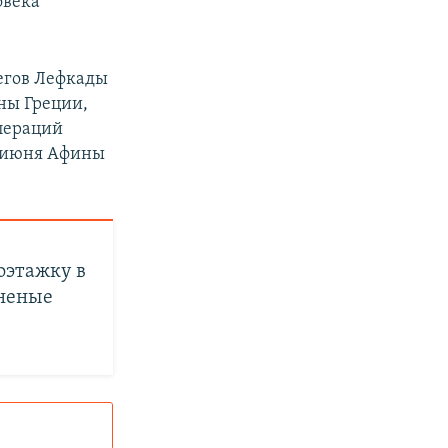
овека
егов Лефкады
ны Греции,
операций
е июня Афины
оэтажку в
аненые