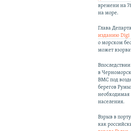
времени на 7
на море.
Глава Депар
изданию Digi
о морском бес
может взорва
Впоследстви
в Черноморск
ВМС под возд
берегов Румы
необходимая 
населения.
Взрыв в порт
как российск