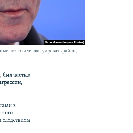
ные позволили эвакуировать район,
, был частью
агрессии,
тами в
этого
м следствием