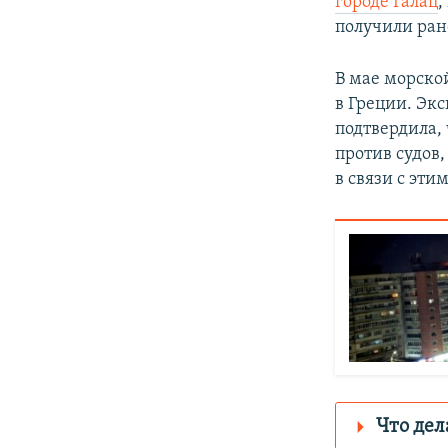
городе Галац
,
получили ран
В мае морско
в Греции. Эк
подтвердила,
против судов
в связи с эт
Что дел