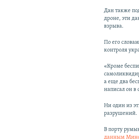
Дан также по
дроне, эти д
взрыва.
По его слова
контроля укр
«Кроме беспи
самоликвидир
а еще два бес
написал он в 
Ни один из э
разрушений.
В порту румы
данным Мин