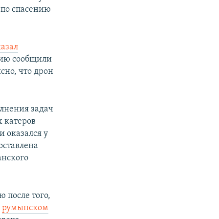
 по спасению
казал
ению сообщили
сно, что дрон
олнения задач
 катеров
и оказался у
оставлена
анского
 после того,
м
румынском