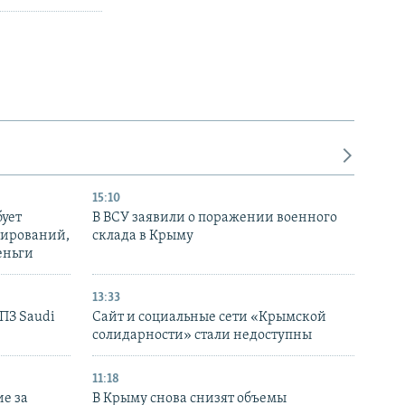
15:10
бует
В ВСУ заявили о поражении военного
нирований,
склада в Крыму
еньги
13:33
НПЗ Saudi
Сайт и социальные сети «Крымской
солидарности» стали недоступны
11:18
е за
В Крыму снова снизят объемы