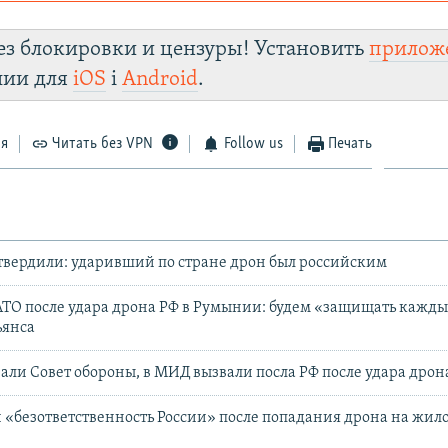
ор пытается заблокировать
Крым.Реали
зеркального сайт
ез блокировки и цензуры! Установить
прилож
fhuxm2n0q8b.cloudfront.net/
лии для
iOS
і
Android
.
Telegram
Instagram
Viber
Крым.Реалии
 VPN
.
ся
Читать без VPN
Follow us
Печать
вердили: ударивший по стране дрон был российским
АТО после удара дрона РФ в Румынии: будем «защищать кажд
ьянса
али Совет обороны, в МИД вызвали посла РФ после удара дрона
 «безответственность России» после попадания дрона на жило