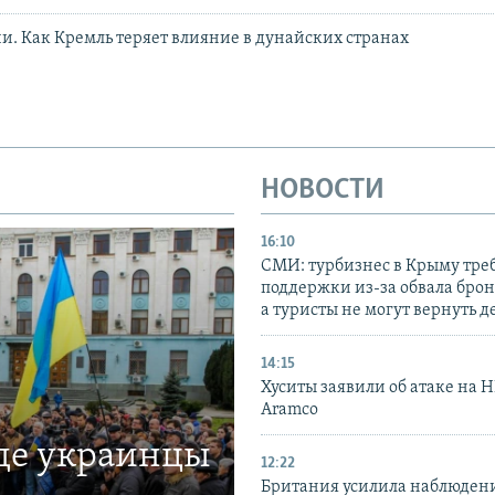
ии. Как Кремль теряет влияние в дунайских странах
НОВОСТИ
16:10
СМИ: турбизнес в Крыму тре
поддержки из-за обвала бро
а туристы не могут вернуть д
14:15
Хуситы заявили об атаке на 
Aramco
где украинцы
12:22
Британия усилила наблюдени