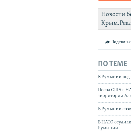
Роскомнадз
Новости б
https://d3d
Крым.Реа
установить
Поделить
ПО ТЕМЕ
В Румынии подт
Посол США в Н
территории Ал
В Румынии созв
В НАТО осудили
Румынии