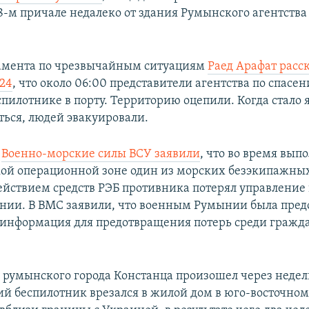
8-м причале недалеко от здания Румынского агентства
тамента по чрезвычайным ситуациям
Раед Арафат расс
 24
, что около 06:00 представители агентства по спас
пилотнике в порту. Территорию оцепили. Когда стало я
ться, людей эвакуировали.
и
Военно-морские силы ВСУ заявили
, что во время вып
ой операционной зоне один из морских безэкипажных
ействием средств РЭБ противника потерял управление 
нии. В ВМС заявили, что военным Румынии была пред
информация для предотвращения потерь среди гражд
у румынского города Констанца произошел через неделю
ий беспилотник врезался в жилой дом в юго-восточно