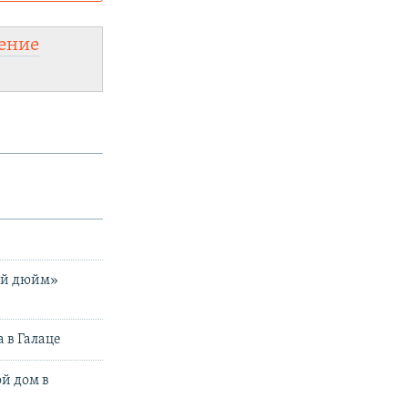
и
а:
ение
ый дюйм»
 в Галаце
й дом в