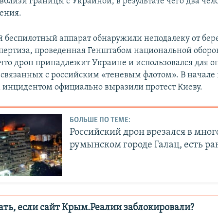
 вблизи границы с Украиной, в результате чего два чел
ения.
й беспилотный аппарат обнаружили неподалеку от бер
спертиза, проведенная Генштабом национальной оборо
 что дрон принадлежит Украине и использовался для 
, связанных с российским «теневым флотом». В начал
им инцидентом официально выразили протест Киеву.
БОЛЬШЕ ПО ТЕМЕ:
Российский дрон врезался в мног
румынском городе Галац, есть р
ать, если сайт Крым.Реалии заблокировали?