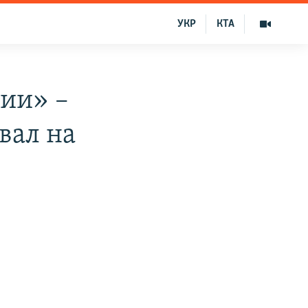
УКР
КТА
ии» –
вал на