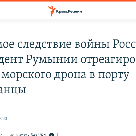
ое следствие войны Росс
дент Румынии отреагиро
 морского дрона в порту
анцы
7:33
ся
Читать без VPN