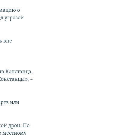
рмацию о
д угрозой
ь вне
та Констанца,
Констанцы», –
ертв или
кой дрон. По
о местному