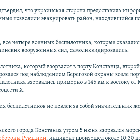
дтвердил, что украинская сторона предоставила инфо
анные позволили эвакуировать район, находившийся по
м, все четыре военных беспилотника, которые оказалис
аинских вооруженных сил, самоликвидировались.
лотника, который взорвался в порту Констанца, второй
овался под наблюдением Береговой охраны возле пор
пилотника взорвались примерно в 145 км к востоку от 
соцсети Х.
тих беспилотников не повлек за собой значительных ж
нского города Констанца утром 5 июня взорвался морс
обороны Румынии
, инцидент произошел около 10:30 п