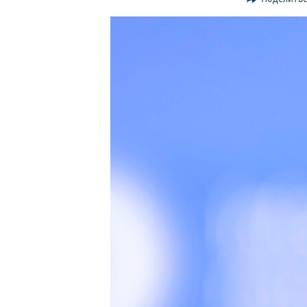
ПОБЕДИТЕЛЕЙ НЕ СУДЯТ?
КРЫМ.НЕПОКОРЕННЫЙ
ELIFBE
УКРАИНСКАЯ ПРОБЛЕМА КРЫМА