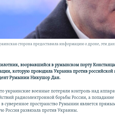
раинская сторона предоставила информацию о дроне, эти дан
илотник, взорвавшийся в румынском порту Констанца
ации, которую проводила Украина против российской 
идент Румынии Никушор Дан.
что украинские военные потеряли контроль над аппара
ействий радиоэлектронной борьбы России, а попадание 
 в суверенное пространство Румынии является прямы
ую Россия развязала против Украины.