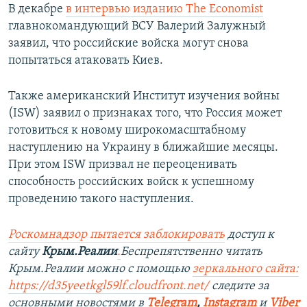
В декабре
в интервью изданию The Economist
главнокомандующий ВСУ Валерий Залужный
заявил, что российские войска могут снова
попытаться атаковать Киев.
Также американский Институт изучения войны
(ISW) заявил о признаках того, что Россия может
готовиться к новому широкомасштабному
наступлению на Украину в ближайшие месяцы.
При этом ISW призвал не переоценивать
способность российских войск к успешному
проведению такого наступления.
Роскомнадзор пытается заблокировать
доступ к
сайту
Крым.Реалии
.
Беспрепятственно читать
Крым.Реалии можно с помощью
зеркального сайта:
https://d35yeetkgl59lf.cloudfront.net/
следите за
основными новостями в
Telegram
,
Instagram
и
Viber