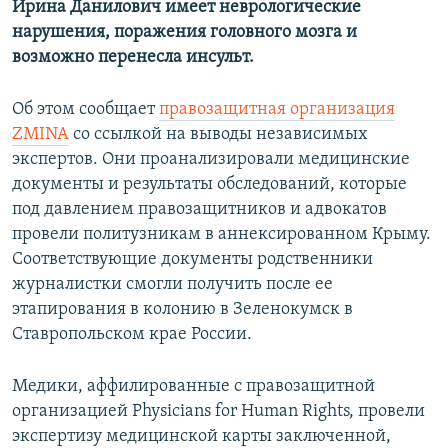
Ирина Данилович имеет неврологические
ПРИСОЕДИНЯЙТЕСЬ!
ПОБЕДИТЕЛЕЙ НЕ СУДЯТ?
нарушения, поражения головного мозга и
КРЫМ.НЕПОКОРЕННЫЙ
возможно перенесла инсульт.
ELIFBE
Об этом сообщает
правозащитная организация
УКРАИНСКАЯ ПРОБЛЕМА КРЫМА
ZMINA
со ссылкой на выводы независимых
Все сайты RFE/RL
экспертов. Они проанализировали медицинские
документы и результаты обследований, которые
под давлением правозащитников и адвокатов
провели политузникам в аннексированном Крыму.
Соответствующие документы родственники
журналистки смогли получить после ее
этапирования в колонию в Зеленокумск в
Ставропольском крае России.
Медики, аффилированные с правозащитной
организацией Physicians for Human Rights, провели
экспертизу медицинской карты заключенной,