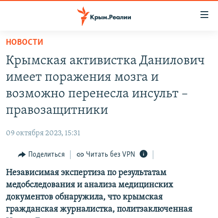
Доступность
ссылки
Вернуться
НОВОСТИ
к
НОВОСТИ
Крымская активистка Данилович
основному
СПЕЦПРОЕКТЫ
содержанию
имеет поражения мозга и
ВОДА
Вернутся
ГРУЗ 200
возможно перенесла инсульт –
к
ИСТОРИЯ
КАРТА ВОЕННЫХ ОБЪЕКТОВ КРЫМА
правозащитники
главной
ЕЩЕ
11 ЛЕТ ОККУПАЦИИ КРЫМА. 11 ИСТОРИЙ СОПРОТИВЛЕНИЯ
навигации
09 октября 2023, 15:31
Вернутся
РАДІО СВОБОДА
ИНТЕРАКТИВ
к
Поделиться
Читать без VPN
КАК ОБОЙТИ БЛОКИРОВКУ
ИНФОГРАФИКА
поиску
Независимая экспертиза по результатам
ТЕЛЕПРОЕКТ КРЫМ.РЕАЛИИ
Українською
медобследования и анализа медицинских
СОВЕТЫ ПРАВОЗАЩИТНИКОВ
документов обнаружила, что крымская
Qırımtatar
гражданская журналистка, политзаключенная
ПРОПАВШИЕ БЕЗ ВЕСТИ