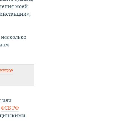
ечения моей
 инстанции»,
е несколько
емам
ение
и или
–
ФСБ РФ
дицинскими