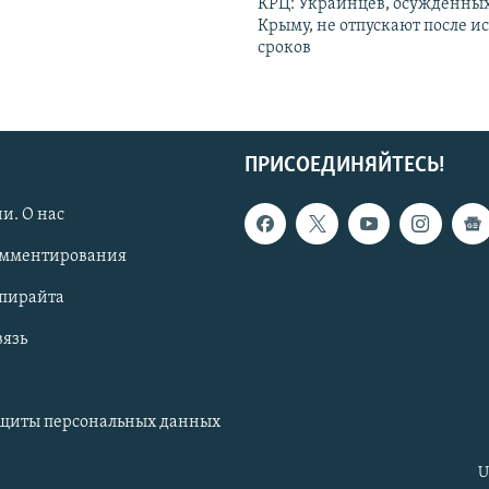
КРЦ: Украинцев, осужденных
Крыму, не отпускают после и
сроков
ПРИСОЕДИНЯЙТЕСЬ!
и. О нас
омментирования
опирайта
вязь
ащиты персональных данных
U