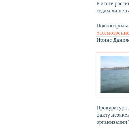
В итоге росс
годам лишени
Подконтрольн
рассмотрени
Ирине Данил
Прокуратура
факту незако
организации