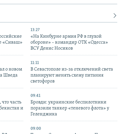
13:27
оссийские
«На Кинбурне армия РФ в глухой
ке «Сиваш»
обороне» – командир ОТК «Одесса»
ВСУ Денис Носиков
11:11
ал о новом
В Севастополе из-за отключений света
ка Шведа
планируют менять схему питания
светофоров
09:41
 что часть
Бровди: украинские беспилотники
збекистан и
поразили танкер «теневого флота» у
Геленджика
09:00