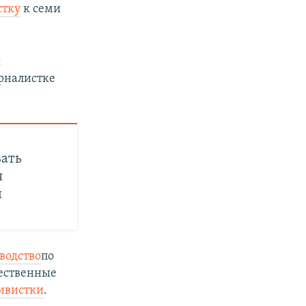
стку
к семи
я
рналистке
вать
я
ч
водство
по
ественные
ивистки
.