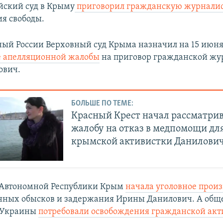
ийский суд в Крыму
приговорил гражданскую журнали
я свободы.
ый России Верховный суд Крыма назначил на 15 июн
е апелляционной жалобы
на приговор гражданской жу
ович.
БОЛЬШЕ ПО ТЕМЕ:
Красный Крест начал рассматри
жалобу на отказ в медпомощи дл
крымской активистки Данилови
 Автономной Республики Крым
начала уголовное произ
нных обысков и задержания Ирины Данилович. А общ
 Украины
потребовали освобождения гражданской акт