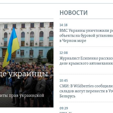
НОВОСТИ
14:18
ВМС Украины уничтожили р
объекты на буровой установ
в Черном море
12:08
Журналист Есипенко рассказ
деле крымского автомехани
где украинцы
10:45
СМИ: В Wildberries сообщили,
складов могут перенести в У
щиты прав украинской
Беларусь
09:29