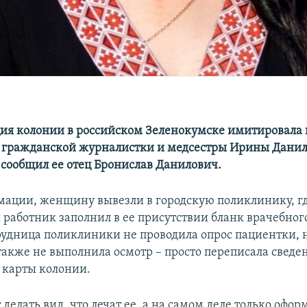
я колонии в российском Зеленокумске имитировала 
 гражданской журналистки и медсестры Ирины Данил
сообщил ее отец Бронислав Данилович.
мации, женщину вывезли в городскую поликлинику, г
работник заполнил в ее присутствии бланк врачебного
рудница поликлиники не проводила опрос пациентки, 
также не выполнила осмотр – просто переписала сведе
 карты колонии.
елать вид, что лечат ее, а на самом деле только офор