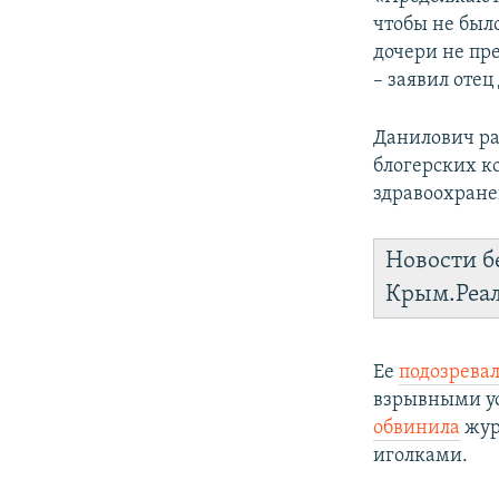
чтобы не был
дочери не пр
– заявил отец
Данилович раб
блогерских к
здравоохране
Новости б
Крым.Реа
Ее
подозрева
взрывными уст
обвинила
жур
иголками.