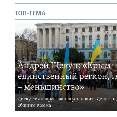
ТОП-ТЕМА
Андрей Щекун: «Крым –
единственный регион, 
– меньшинство»
Дискуссия вокруг планов установить День за
общины Крыма