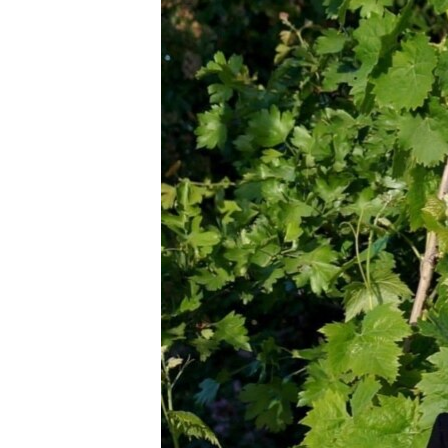
ПОБЕДИТЕЛЕЙ НЕ СУДЯТ?
КРЫМ.НЕПОКОРЕННЫЙ
ELIFBE
УКРАИНСКАЯ ПРОБЛЕМА КРЫМА