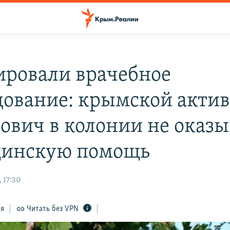
ровали врачебное
дование: крымской акти
ович в колонии не оказ
инскую помощь
 17:30
ся
Читать без VPN