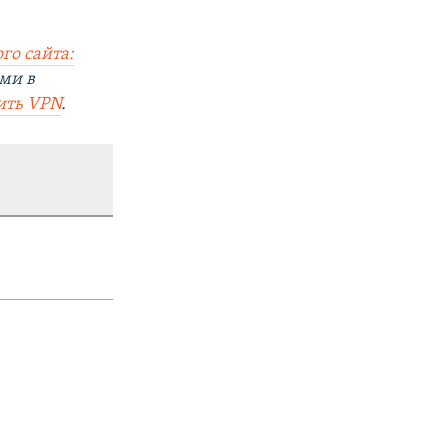
го сайта:
ми в
ить VPN
.