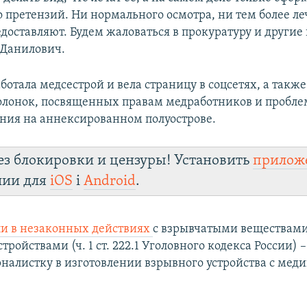
о претензий. Ни нормального осмотра, ни тем более л
едоставляют. Будем жаловаться в прокуратуру и другие
 Данилович.
отала медсестрой и вела страницу в соцсетях, а такж
олонок, посвященных правам медработников и пробл
ния на аннексированном полуострове.
ез блокировки и цензуры! Установить
прилож
лии для
iOS
і
Android
.
ли в незаконных действиях
с взрывчатыми веществам
ройствами (ч. 1 ст. 222.1 Уголовного кодекса России) 
налистку в изготовлении взрывного устройства с ме