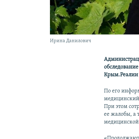
Ирина Данилович
Администраци
обследование
Крым.Реалии 
По его инфор
медицинский 
При этом сот
ее жалобы, а 
медицинской
«Продолжают д