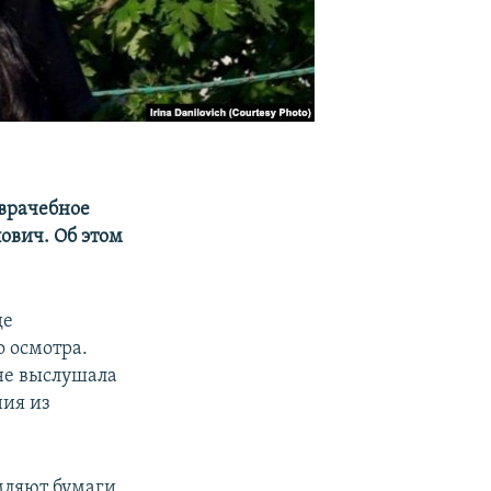
врачебное
ович. Об этом
де
 осмотра.
не выслушала
ния из
мляют бумаги,