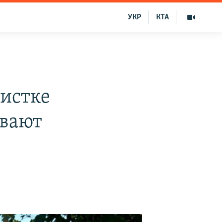
УКР
КТА
вистке
ывают