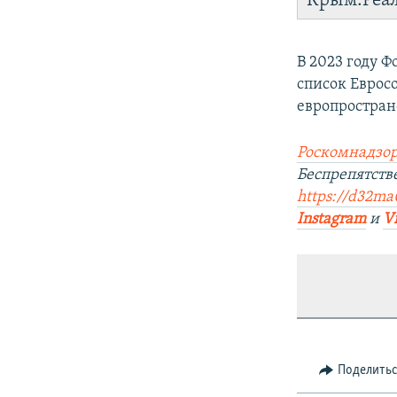
Крым.Реа
В 2023 году 
список Евросо
европростран
Роскомнадзор
Беспрепятств
https://d32ma0
Instagram
и
V
Поделить