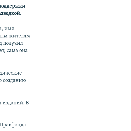
 поддержки
азведкой.
а, имя
чным жителям
нд получил
ет, сама она
идические
по созданию
.
х изданий. В
а
 Правфонда