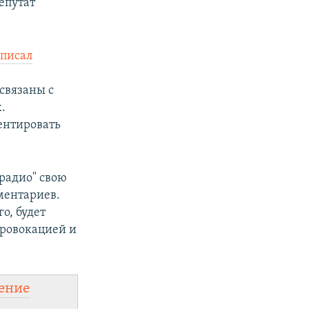
епутат
,
писал
связаны с
.
ентировать
радио" свою
ментариев.
о, будет
провокацией и
ение