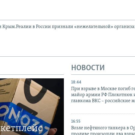
и Крым.Реалии в России признали «нежелательной» организ
НОВОСТИ
18:44
При взрыве в Москве погиб г
майор армии РФ Плохотнюк и
главкома ВКС – российские 
16:55
ркетплейс
Возле нефтяного танкера в 
проливе произошли два взры