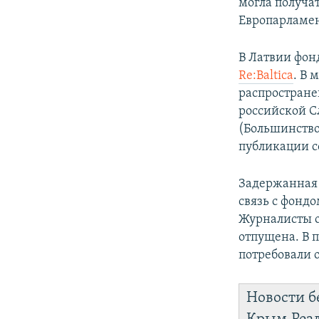
могла получа
Европарламен
В Латвии фон
Re:Baltica
. В 
распростране
российской С
(Большинство
публикации с
Задержанная 
связь с фонд
Журналисты от
отпущена. В 
потребовали 
Новости б