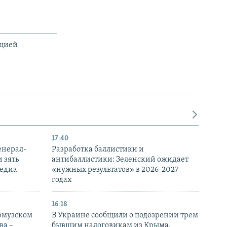
ацией
17:40
енерал-
Разработка баллистики и
 зять
антибаллистики: Зеленский ожидает
медиа
«нужных результатов» в 2026-2027
годах
16:18
Ормузском
В Украине сообщили о подозрении трем
ва –
бывшим налоговикам из Крыма,