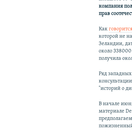
ПОБЕДИТЕЛЕЙ НЕ СУДЯТ?
компания пол
КРЫМ.НЕПОКОРЕННЫЙ
прав соотече
ELIFBE
Как
говоритс
УКРАИНСКАЯ ПРОБЛЕМА КРЫМА
которой не н
Зеландии, дат
около 338000 
получила окол
Ряд западных
консультации
"историй о д
В начале июн
материале Der
предполагаем
пожизненный 