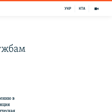
УКР
КТА
ужбам
нению в
анция
ическая