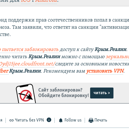
лии для
iOS
і
Android
.
Фонд поддержки прав соотечественников попал в санк
юза. Там заявили, что ответят на санкции "активизаци
стве.
 пытается заблокировать
доступ к сайту
Крым.Реалии
.
енно читать
Крым.Реалии
можно с помощью
зеркально
ydj15jee.cloudfront.net/
следите за основными новостя
iber
Крым.Реалии
. Рекомендуем вам
установить VPN
.
Сайт заблокирован?
читать >
Обойдите блокировку!
ся
Читать без VPN
Follow us
Печать