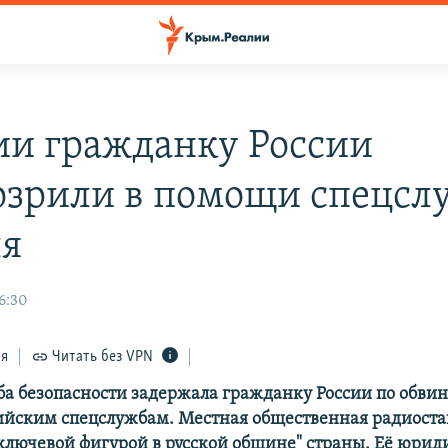
ии гражданку России
озрили в помощи спецсл
я
6:30
ся
Читать без VPN
ба безопасности задержала гражданку России по обви
йским спецслужбам. Местная общественная радиост
"ключевой фигурой в русской общине" страны. Её юрид