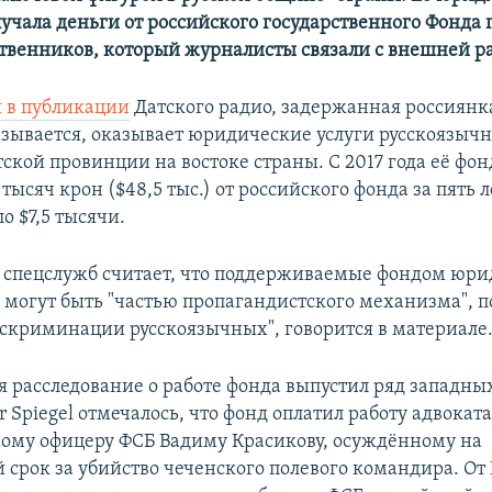
учала деньги от российского государственного Фонда
ственников, который журналисты связали с внешней р
я в публикации
Датского радио, задержанная россиянк
азывается, оказывает юридические услуги русскоязы
ской провинции на востоке страны. С 2017 года её фо
тысяч крон ($48,5 тыс.) от российского фонда за пять л
о $7,5 тысячи.
 спецслужб считает, что поддерживаемые фондом юр
 могут быть "частью пропагандистского механизма", 
искриминации русскоязычных", говорится в материале
я расследование о работе фонда выпустил ряд западны
 Spiegel отмечалось, что фонд оплатил работу адвокат
ому офицеру ФСБ Вадиму Красикову, осуждённому на
срок за убийство чеченского полевого командира. От