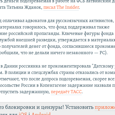
ть деньги подозреваемая в работе на ФСБ латвийский д
та Татьяна Жданок,
писал The Insider
.
д оплачивал адвокатов для русскоязычных активистов
материалах говорилось, что фонд поддерживал также
ние российской пропаганды. Ключевые фигуры фонда 
лужбой внешней разведки, утверждается в материалах
 получателей денег от фонда, согласившиеся прокомм
ообщили, что не делали ничего незаконного — РС).
в Дании россиянка не прокомментировала "Датскому 
ом. В полиции и спецслужбах страны отказались от ком
мечают, что после допроса подозреваемая, скорее всег
посольстве России в Копенгагене задержание назвали 
отпустить задержанную,
передаёт ТАСС
.
ез блокировки и цензуры! Установить
прилож