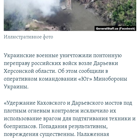
ПРИСОЕДИНЯЙТЕСЬ!
ПОБЕДИТЕЛЕЙ НЕ СУДЯТ?
КРЫМ.НЕПОКОРЕННЫЙ
ELIFBE
Иллюстративное фото
УКРАИНСКАЯ ПРОБЛЕМА КРЫМА
Все сайты RFE/RL
Украинские военные уничтожили понтонную
переправу российских войск возле Дарьевки
Херсонской области. Об этом сообщили в
оперативном командовании «Юг» Минобороны
Украины.
«Удержание Каховского и Дарьевского мостов под
плотным огневым контролем исключило их
использование врагом для подтягивания техники и
боеприпасов. Попадания результативны,
повреждения существенны. Налаженная