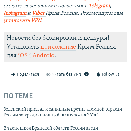
следите за основными новостями в
Telegram
,
Instagram
и
Viber
Крым.Реалии. Рекомендуем вам
установить
VPN
.
Новости без блокировки и цензуры!
Установить
приложение
Крым.Реалии
для
iOS
і
Android
.
Поделиться
Читать без VPN
Follow us
ПО ТЕМЕ
Зеленский призвал к санкциям против атомной отрасли
России за «радиационный шантаж» на ЗАЭС
В части школ Брянской области России ввели