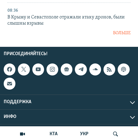
08:36
В Крыму и Севастополе отражали атаку дронов, были
слышны взрывы
БОЛЬШЕ
ПРИСОЕДИНЯЙТЕСЬ!
ПОДДЕРЖКА
ИНФО
UTC+3
Copyright Крым.Реалии, 2026 | Все права защищены.
КТА
УКР