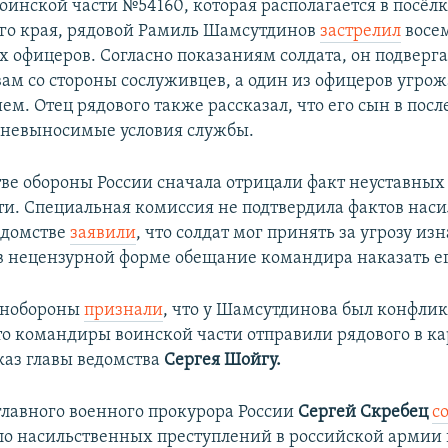
воинской части №54160, которая располагается в посёл
го края, рядовой Рамиль Шамсутдинов
застрелил
восем
х офицеров. Согласно показаниям солдата, он подверг
вам со стороны сослуживцев, а один из офицеров угрож
м. Отец рядового также рассказал, что его сын в пос
 невыносимые условия службы.
ве обороны России сначала отрицали факт неуставных
ти. Специальная комиссия не подтвердила фактов наси
едомстве
заявили
, что солдат мог принять за угрозу и
 нецензурной форме обещание командира наказать ег
инобороны
признали
, что у Шамсутдинова был конфлик
то командиры воинской части отправили рядового в ка
аз главы ведомства
Сергея Шойгу.
главного военного прокурора России
Сергей Скребец
с
сло насильственных преступлений в российской армии 