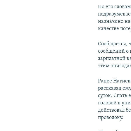
ПОБЕДИТЕЛЕЙ НЕ СУДЯТ?
По его слова
КРЫМ.НЕПОКОРЕННЫЙ
подразумевае
назначено на
ELIFBE
качестве пот
УКРАИНСКАЯ ПРОБЛЕМА КРЫМА
Сообщается, 
сообщений о 
зарплатной к
этим эпизода
Ранее Нагие
рассказал ему
суток. Спать
головой в ун
действовал б
проволоку.