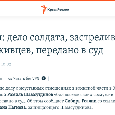
: дело солдата, застрели
живцев, передано в суд
, 10:02
ся
Читать без VPN
о делу о неуставных отношениях в воинской части в З
вой
Рамиль Шамсутдинов
убил восемь своих сослужив
редано в суд. Об этом сообщает
Сибирь.Реалии
со ссыл
лана Нагиева
, защищающего Шамсутдинова.