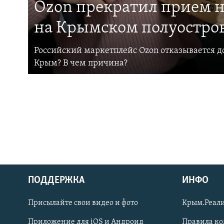
Ozon прекратил прием н
на Крымском полуостро
Российский маркетплейс Ozon отказывается до
Крым? В чем причина?
ПОДДЕРЖКА
ИНФО
Українською
Присылайте свои видео и фото
Крым.Реали
Qırımtatar
Приложение для iOS и Андроид
Правила к