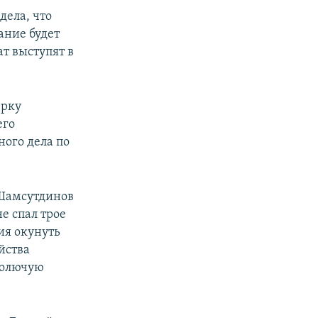
дела, что
ание будет
т выступят в
ерку
его
ного дела по
 Шамсутдинов
не спал трое
ия окунуть
йства
 колючую