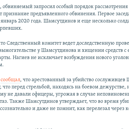
м, обвиняемый запросил особый порядок рассмотрения 
т признание предъявленного обвинения. Первое засед
 январь 2020 года. Шамсутдинов и еще несколько солда
ерпевших.
что Следственный комитет ведет доследственную пров
вымогательстве у Шамсутдинова и хищении средств с 
арты. Нагиев не исключает возбуждения нового уголов
м.
в
сообщал
, что арестованный за убийство сослуживцев
, что перед стрельбой, находясь на боевом дежурстве, 
 ему не давали офицеры, угрожая в случае неповиновен
итаз. Также Шамсутдинов утверждает, что во время уби
ессознательно и даже не помнит, как перелезал через