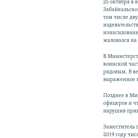
25 октября в 
Забайкальско
том числе дву
издевательст
изнасилование
жаловался на
В Министерст
воинской час
рядовым. В в
выраженное в
Позднее в М
офицеров и ч
нарушив прик
Заместитель 
2019 году чи