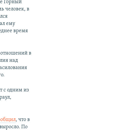
ке Горный
ь человек, в
ался
ал ему
леднее время
 отношений в
лия над
знасилования
о.
т с одним из
раул,
ообщил
, что в
выросло. По