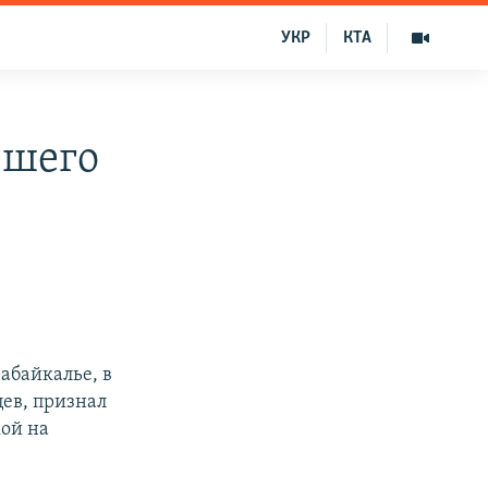
УКР
КТА
вшего
абайкалье, в
цев, признал
кой на