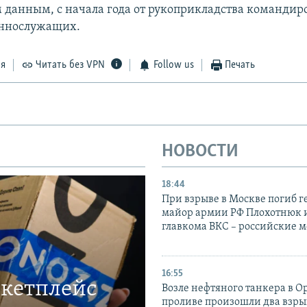
данным, с начала года от рукоприкладства командир
еннослужащих.​
ся
Читать без VPN
Follow us
Печать
НОВОСТИ
18:44
При взрыве в Москве погиб г
майор армии РФ Плохотнюк и
главкома ВКС – российские 
16:55
ркетплейс
Возле нефтяного танкера в 
проливе произошли два взры