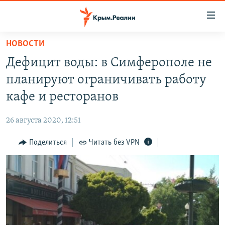
Доступность
ссылки
Вернуться
НОВОСТИ
к
НОВОСТИ
Дефицит воды: в Симферополе не
основному
СПЕЦПРОЕКТЫ
содержанию
планируют ограничивать работу
ВОДА
Вернутся
ГРУЗ 200
кафе и ресторанов
к
ИСТОРИЯ
КАРТА ВОЕННЫХ ОБЪЕКТОВ КРЫМА
главной
26 августа 2020, 12:51
ЕЩЕ
11 ЛЕТ ОККУПАЦИИ КРЫМА. 11 ИСТОРИЙ СОПРОТИВЛЕНИЯ
навигации
Вернутся
Поделиться
Читать без VPN
РАДІО СВОБОДА
ИНТЕРАКТИВ
к
КАК ОБОЙТИ БЛОКИРОВКУ
ИНФОГРАФИКА
поиску
ТЕЛЕПРОЕКТ КРЫМ.РЕАЛИИ
Українською
СОВЕТЫ ПРАВОЗАЩИТНИКОВ
Qırımtatar
ПРОПАВШИЕ БЕЗ ВЕСТИ