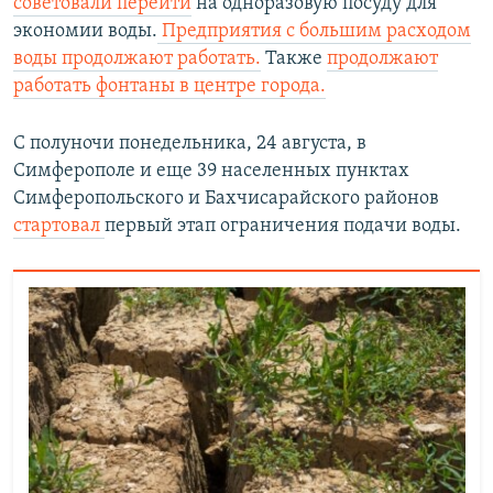
советовали перейти
на одноразовую посуду для
экономии воды.
Предприятия с большим расходом
воды продолжают работать.
Также
продолжают
работать фонтаны в центре города.
С полуночи понедельника, 24 августа, в
Симферополе и еще 39 населенных пунктах
Симферопольского и Бахчисарайского районов
стартовал
первый этап ограничения подачи воды.