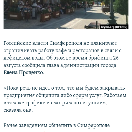
ПРИСОЕДИНЯЙТЕСЬ!
ПОБЕДИТЕЛЕЙ НЕ СУДЯТ?
КРЫМ.НЕПОКОРЕННЫЙ
ELIFBE
УКРАИНСКАЯ ПРОБЛЕМА КРЫМА
Российские власти Симферополя не планируют
Все сайты RFE/RL
ограничивать работу кафе и ресторанов в связи с
дефицитом воды. Об этом во время брифинга 26
августа сообщила глава администрации города
Елена Проценко.
«Пока речь не идет о том, что мы будем закрывать
предприятия общепита либо сферы услуг. Работаем
в том же графике и смотрим по ситуации», –
сказала она.
Ранее заведениям общепита в Симферополе