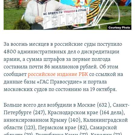
ПРИСОЕДИНЯЙТЕСЬ!
ПОБЕДИТЕЛЕЙ НЕ СУДЯТ?
КРЫМ.НЕПОКОРЕННЫЙ
ELIFBE
УКРАИНСКАЯ ПРОБЛЕМА КРЫМА
За восемь месяцев в российские суды поступило
Все сайты RFE/RL
4800 административных дел о дискредитации
армии, а сумма штрафов за первые полгода
составила почти 86 миллионов рублей. Об этом
сообщает
российское издание РБК
со ссылкой на
данные базы «ГАС Правосудие» и портала
московских судов по состоянию на 19 октября.
Больше всего дел возбудили в Москве (632 ), Санкт-
Петербурге (247), Краснодарском крае (164 дела),
аннексированном Крыму (140), Калининградской
области (123), Пермском крае (82), Самарской