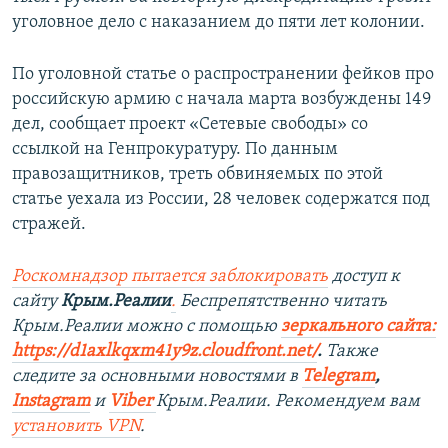
уголовное дело с наказанием до пяти лет колонии.
По уголовной статье о распространении фейков про
российскую армию с начала марта возбуждены 149
дел, сообщает проект «Сетевые свободы» со
ссылкой на Генпрокуратуру. По данным
правозащитников, треть обвиняемых по этой
статье уехала из России, 28 человек содержатся под
стражей.
Роскомнадзор пытается заблокировать
доступ к
сайту
Крым.Реалии
.
Беспрепятственно читать
Крым.Реалии мож
но с помощью
зеркального сайта:
https://d1axlkqxm41y9z.cloudfront.net/
. ​
Также
следите за основными новостями в
Telegram
,
Instagra
m
и
Viber
Крым.Реалии. Рекомендуем вам
установить
VPN
.