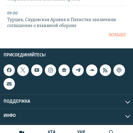
09:00
Турция, Саудовская Аравия и Пакистан заключили
соглашение о взаимной обороне
БОЛЬШЕ
ПРИСОЕДИНЯЙТЕСЬ!
ПОДДЕРЖКА
ИНФО
UTC+3
Copyright Крым.Реалии, 2026 | Все права защищены.
КТА
УКР