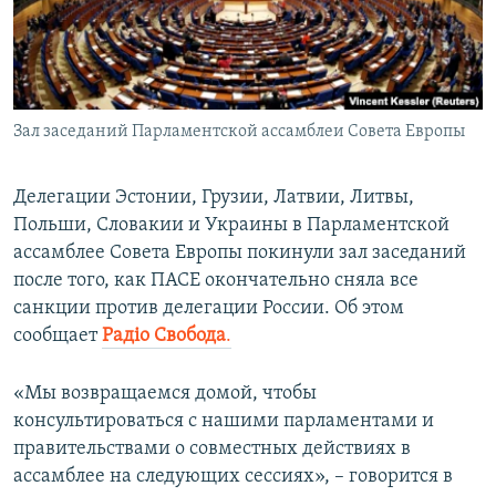
ПРИСОЕДИНЯЙТЕСЬ!
ПОБЕДИТЕЛЕЙ НЕ СУДЯТ?
КРЫМ.НЕПОКОРЕННЫЙ
ELIFBE
Зал заседаний Парламентской ассамблеи Совета Европы
УКРАИНСКАЯ ПРОБЛЕМА КРЫМА
Все сайты RFE/RL
Делегации Эстонии, Грузии, Латвии, Литвы,
Польши, Словакии и Украины в Парламентской
ассамблее Совета Европы покинули зал заседаний
после того, как ПАСЕ окончательно сняла все
санкции против делегации России. Об этом
сообщает
Радіо Свобода
.
«Мы возвращаемся домой, чтобы
консультироваться с нашими парламентами и
правительствами о совместных действиях в
ассамблее на следующих сессиях», – говорится в