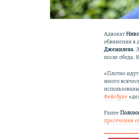
Адвокат
Нико
обвинения в 
Джемилева
. 
после обеда.
«Плотно идут
много всячес
использованы
Фейсбуке
«де
Ранее
Полозо
пресечения е