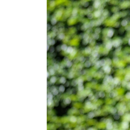
ПОБЕДИТЕЛЕЙ НЕ СУДЯТ?
КРЫМ.НЕПОКОРЕННЫЙ
ELIFBE
УКРАИНСКАЯ ПРОБЛЕМА КРЫМА