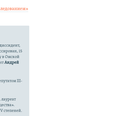
следованием»
диссидент,
ссирован, 15
у в Омской
ент
Андрей
путатом III-
 лауреат
ества».
V степеней.