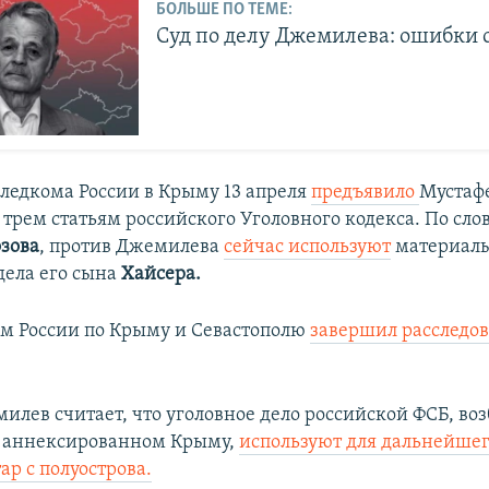
БОЛЬШЕ ПО ТЕМЕ:
Суд по делу Джемилева: ошибки 
ледкома России в Крыму 13 апреля
предъявило
Мустаф
 трем статьям российского Уголовного кодекса. По сло
зова
, против Джемилева
сейчас используют
материал
дела его сына
Хайсера.
ом России по Крыму и Севастополю
завершил расследо
илев считает, что уголовное дело российской ФСБ, во
в аннексированном Крыму,
используют для дальнейше
ар с полуострова.