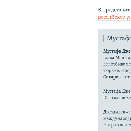
В Представит
российское у
Мустаф
Мустафа Дж
глава Меджли
лет отбывал 
тюрьме. В п
Сахаров
, ко
Мустафа Джем
IX созывов 
Джемилев – п
международн
Награжден ме