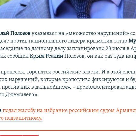
лай Полозов
указывает на «множество нарушений» со
деле против национального лидера крымских татар
Му
Заседание по данному делу запланировано 23 июля в 
 Как сообщил
Крым.Реалии
Полозов, он как раз туда нап
 процессы, торопятся российские власти. И в этой спе
ких нарушений, которые кропотливо фиксируются и бу
 против них в дальнейшем», – прокомментировал адво
ло Джемилева».
в
подал жалобу на избрание российским судом Армян
го подзащитному.