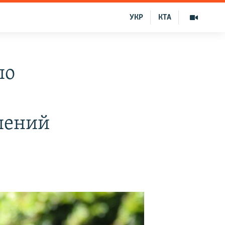
УКР
КТА
по
шений