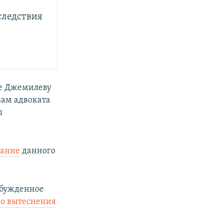
следствия
е Джемилеву
вам адвоката
ы
вание
данного
збужденное
го вытеснения