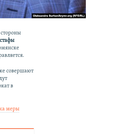
 стороны
стафы
Армянске
равляется.
шке совершают
дут
кат в
ска меры