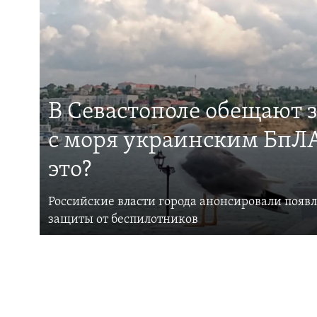
В Севастополе обещают 
с моря украинским БпЛА
это?
Российские власти города анонсировали появ
защиты от беспилотников