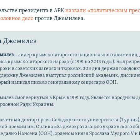
ельстве президента в АРК
назвали «политическим пре
головное дело
против Джемилева.
а Джемилев
емилев
– лидер крымскотатарского национального движения, 
са крымскотатарского народа (с 1991 по 2013 годы). Был репре
сроки в советских лагерях и тюрьмах. 303 дня держал голодовк
оддержку Джемилева выступал российский академик, диссид
торый написал письмо генеральному секретарю ООН.
илев смог вернуться в Крым в 1991 году. Является народным де
Верховной Рады Украины.
очетный доктор права Сельджукского университета (Турция),
ой премии им. Орлика «За демократизацию украинского общ
далью Нансена (ООН), орденом князя Ярослава Мудрого V и I