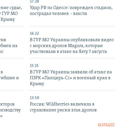
17:28
ние судье,
Удар РФ по Одессе: поврежден стадион,
у ГУР МО
пострадал человек – власти
в Крыму
16:22
тив
В ГУР МО Украины опубликовали видео
обмен на
с морских дронов Magura, которые
ос
участвовали в атаке на Ялту 7 августа
15:15
 в
В ГУР МО Украины заявили об атаке на
огибшие и
ПЗРК «Панцирь-С1» и военный кран в
Крыму
13:50
екторов
Россия: Wildberries включила в
оизводству
страхование риски атак дронов
р»
БОЛЬШЕ