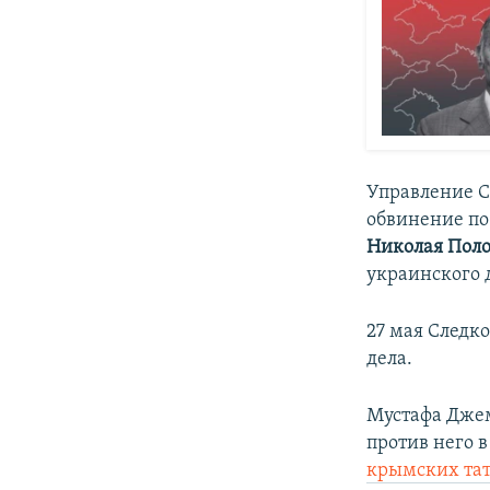
Управление С
обвинение по
Николая Поло
украинского 
27 мая Следк
дела.​
Мустафа Джем
против него 
крымских тат