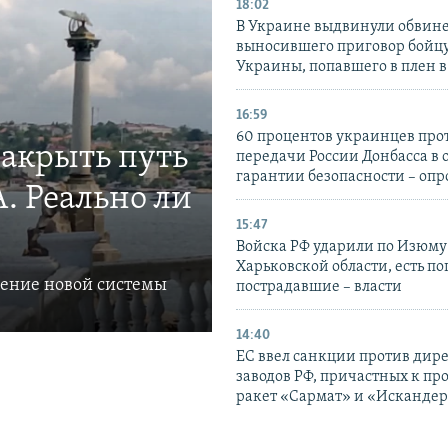
18:02
В Украине выдвинули обвине
выносившего приговор бойц
Украины, попавшего в плен 
16:59
60 процентов украинцев про
закрыть путь
передачи России Донбасса в 
гарантии безопасности – опр
. Реально ли
15:47
Войска РФ ударили по Изюму
Харьковской области, есть п
ление новой системы
пострадавшие – власти
14:40
ЕС ввел санкции против дир
заводов РФ, причастных к пр
ракет «Сармат» и «Исканде