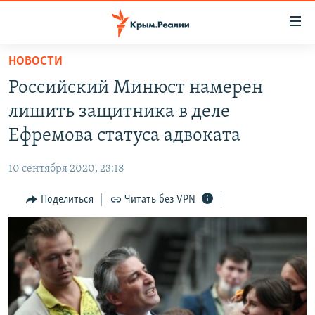
Доступность
ссылки
Вернуться
НОВОСТИ
к
НОВОСТИ
Российский Минюст намерен
основному
СПЕЦПРОЕКТЫ
содержанию
лишить защитника в деле
ВОДА
Вернутся
ГРУЗ 200
Ефремова статуса адвоката
к
ИСТОРИЯ
КАРТА ВОЕННЫХ ОБЪЕКТОВ КРЫМА
главной
10 сентября 2020, 23:18
ЕЩЕ
11 ЛЕТ ОККУПАЦИИ КРЫМА. 11 ИСТОРИЙ СОПРОТИВЛЕНИЯ
навигации
Вернутся
Поделиться
Читать без VPN
РАДІО СВОБОДА
ИНТЕРАКТИВ
к
КАК ОБОЙТИ БЛОКИРОВКУ
ИНФОГРАФИКА
поиску
ТЕЛЕПРОЕКТ КРЫМ.РЕАЛИИ
Українською
СОВЕТЫ ПРАВОЗАЩИТНИКОВ
Qırımtatar
ПРОПАВШИЕ БЕЗ ВЕСТИ