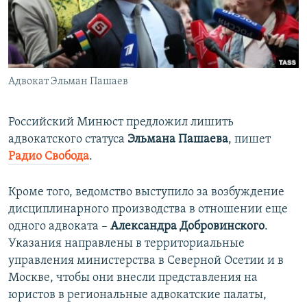
ПРИСОЕДИНЯЙТЕСЬ!
ПОБЕДИТЕЛЕЙ НЕ СУДЯТ?
КРЫМ.НЕПОКОРЕННЫЙ
ELIFBE
Адвокат Эльман Пашаев
УКРАИНСКАЯ ПРОБЛЕМА КРЫМА
Все сайты RFE/RL
Российский Минюст предложил лишить
адвокатского статуса
Эльмана Пашаева
, пишет
Радио Свобода
.​
Кроме того, ведомство выступило за возбуждение
дисциплинарного производства в отношении еще
одного адвоката –
Александра Добровинского
.
Указания направлены в территориальные
управления министерства в Северной Осетии и в
Москве, чтобы они внесли представления на
юристов в региональные адвокатские палаты,