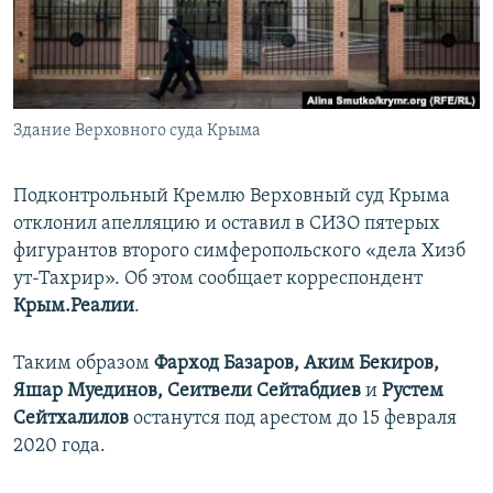
ПРИСОЕДИНЯЙТЕСЬ!
ПОБЕДИТЕЛЕЙ НЕ СУДЯТ?
КРЫМ.НЕПОКОРЕННЫЙ
ELIFBE
Здание Верховного суда Крыма
УКРАИНСКАЯ ПРОБЛЕМА КРЫМА
Все сайты RFE/RL
Подконтрольный Кремлю Верховный суд Крыма
отклонил апелляцию и оставил в СИЗО пятерых
фигурантов второго симферопольского «дела Хизб
ут-Тахрир». Об этом сообщает корреспондент
Крым.Реалии
.
Таким образом
Фарход Базаров, Аким Бекиров,
Яшар Муединов, Сеитвели Сейтабдиев
и
Рустем
Сейтхалилов
останутся под арестом до 15 февраля
2020 года.