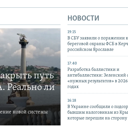
НОВОСТИ
19:15
В СБУ заявили о поражении 
береговой охраны ФСБ в Керч
российском Ярославле
17:40
Разработка баллистики и
закрыть путь
антибаллистики: Зеленский
«нужных результатов» в 2026
. Реально ли
годах
16:18
В Украине сообщили о подоз
ление новой системы
бывшим налоговикам из Кры
которые перешли на сторону