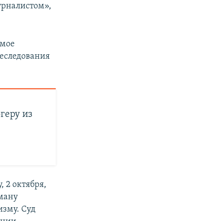
урналистом»,
емое
реследования
геру из
 2 октября,
ману
зму. Суд