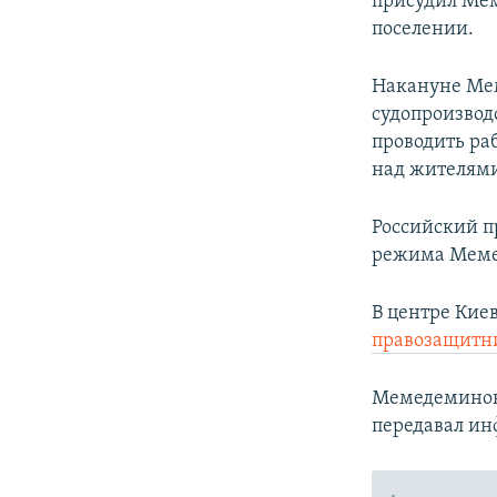
присудил Мем
поселении.
Накануне М
судопроизвод
проводить ра
над жителями
Российский п
режима Меме
В центре Киев
правозащитн
Мемедеминов 
передавал и