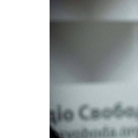
ПОБЕДИТЕЛЕЙ НЕ СУДЯТ?
КРЫМ.НЕПОКОРЕННЫЙ
ELIFBE
УКРАИНСКАЯ ПРОБЛЕМА КРЫМА