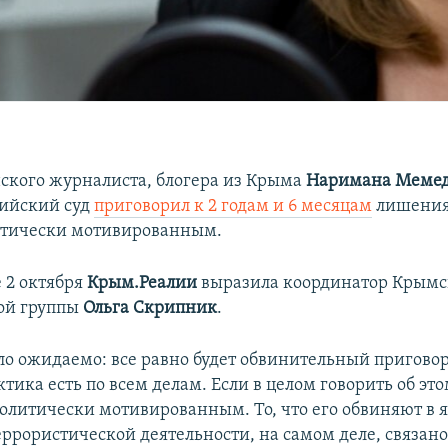
ского журналиста, блогера из Крыма
Наримана Меме
сийский суд
приговорил к 2 годам и 6 месяцам
лишения
итически мотивированным.
 2 октября
Крым.Реалии
выразила координатор Крым
ой группы
Ольга Скрипник
.
о ожидаемо: все равно будет обвинительный приговор
ктика есть по всем делам. Если в целом говорить об это
политически мотивированным. То, что его обвиняют в 
ррористической деятельности, на самом деле, связано 