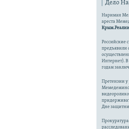
Дело Н
Нариман Мем
ареста Мемед
Крым.Реали
Российские с
предъявили о
осуществлен
Интернет)​. 
годам заклю
Претензии у 
Мемедеминов 
видеоролико
придерживат
Дне защитни
Прокуратура 
расследован