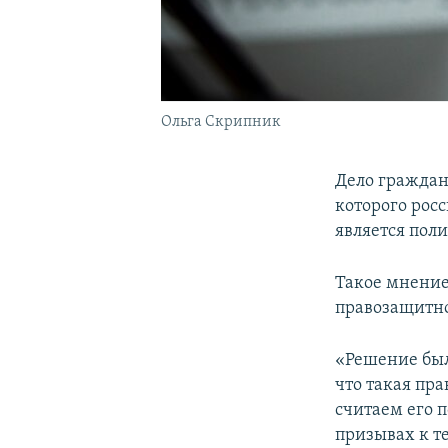
Ольга Скрипник
Дело граждан
которого рос
является пол
Такое мнение
правозащитн
«Решение был
что такая пра
считаем его 
призывах к те