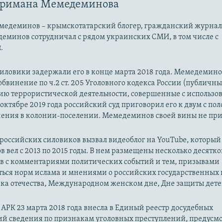
аримана Мемедеминова
едеминов – крымскотатарский блогер, гражданский журнали
еминов сотрудничал с рядом украинских СМИ, в том числе с
и
.
иловики задержали его в конце марта 2018 года. Мемедемино
бвинение по ч.2 ст. 205 Уголовного кодекса России (публичн
ию террористической деятельности, совершенные с использо
В октябре 2019 года российский суд приговорил его к двум с по
чения в колонии-поселении. Мемедеминов своей вины не при
российских силовиков вызвал видеоблог на YouTube, который
вел с 2013 по 2015 годы. В нем размещены несколько десятко
в с комментариями политических событий и тем, призывами
ься норм ислама и мнениями о российских государственных 
ка отечества, Международном женском дне, Дне защиты дете
АРК 23 марта 2018 года внесла в Единый реестр досудебных
ий сведения по признакам уголовных преступлений, предусмо