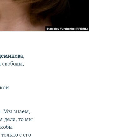
деминова
,
 свободы,
ской
. Мы знаем,
м деле, то мы
якобы
только с его