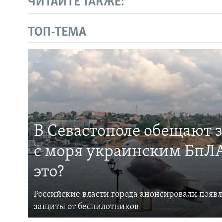
ЧИТАЙТЕ ТАКЖЕ:
ТОП-ТЕМА
В Севастополе обещают 
с моря украинским БпЛА
это?
Российские власти города анонсировали появ
защиты от беспилотников