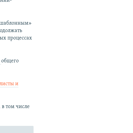
онии-
 «шаблонным»
родолжать
ых процессах
и
общего
листы и
в том числе