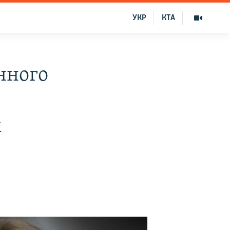
УКР
КТА
нного
м