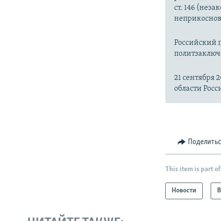
ст. 146 (нез
неприкоснов
Российский 
политзаклю
21 сентября 
области Росс
Поделить
This item is part of
Новости
В