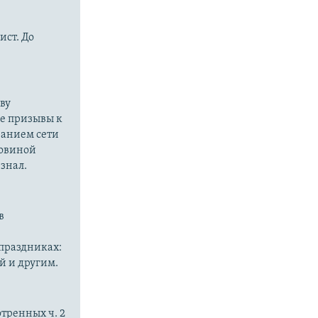
ст. До
ву
ые призывы к
ванием сети
ловиной
знал.
в
праздниках:
й и другим.
тренных ч. 2