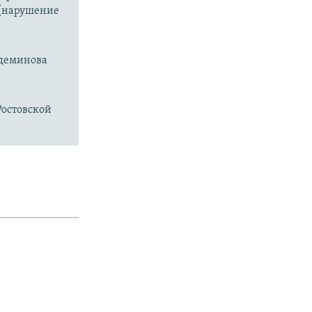
2 (нарушение
едеминова
Ростовской