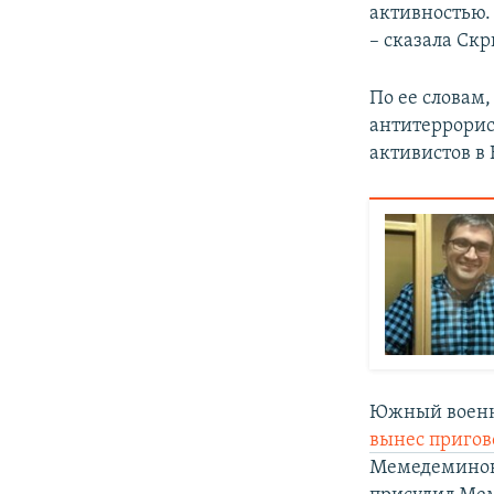
активностью.
– сказала Ск
По ее словам,
антитеррорис
активистов в
Южный военны
вынес пригов
Мемедеминову