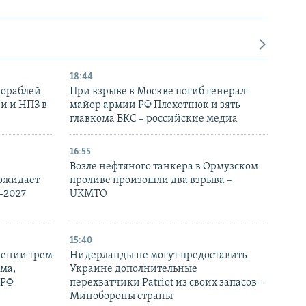
18:44
кораблей
При взрыве в Москве погиб генерал-
и и НПЗ в
майор армии РФ Плохотнюк и зять
главкома ВКС – российские медиа
16:55
Возле нефтяного танкера в Ормузском
 ожидает
проливе произошли два взрыва –
-2027
UKMTO
15:40
рении трем
Нидерланды не могут предоставить
ма,
Украине дополнительные
 РФ
перехватчики Patriot из своих запасов –
Минобороны страны