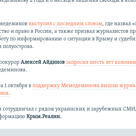
едеминову 2 года и 6 месяцев лишения свободы в кол
емедеминов
выступил с последним словом
, где назвал
ство и право в России, а также призвал журналистов п
боту по информированию о ситуации в Крыму и судебн
 полуострова.
рокурор
Алексей Айдинов
запросил шесть лет колони
деминова.
а 1 октября в
поддержку Мемедеминова вышли журна
ики.
сотрудничал с рядом украинских и зарубежных СМИ, 
нформацию
Крым.Реалии.