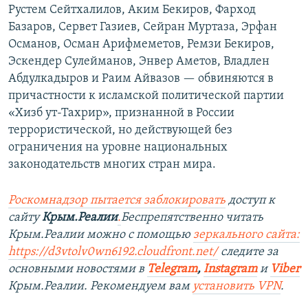
Рустем Сейтхалилов, Аким Бекиров, Фарход
Базаров, Сервет Газиев, Сейран Муртаза, Эрфан
Османов, Осман Арифмеметов, Ремзи Бекиров,
Эскендер Сулейманов, Энвер Аметов, Владлен
Абдулкадыров и Раим Айвазов — обвиняются в
причастности к исламской политической партии
«Хизб ут-Тахрир», признанной в России
террористической, но действующей без
ограничения на уровне национальных
законодательств многих стран мира.
Роскомнадзор пытается заблокировать
доступ к
сайту
Крым.Реалии
.
Беспрепятственно читать
Крым.Реалии можно с помощью
зеркального сайта:
https://d3vtolv0wn6192.cloudfront.net/
следите за
основными новостями в
Telegram
,
Instagram
и
Viber
Крым.Реалии. Рекомендуем вам
установить VPN
.