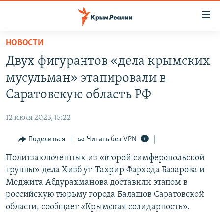
Доступность
ссылки
Вернуться
НОВОСТИ
к
НОВОСТИ
Двух фигурантов «дела крымских
основному
СПЕЦПРОЕКТЫ
содержанию
мусульман» этапировали в
ВОДА
Вернутся
ГРУЗ 200
Саратовскую область РФ
к
ИСТОРИЯ
КАРТА ВОЕННЫХ ОБЪЕКТОВ КРЫМА
главной
12 июля 2023, 15:22
ЕЩЕ
11 ЛЕТ ОККУПАЦИИ КРЫМА. 11 ИСТОРИЙ СОПРОТИВЛЕНИЯ
навигации
Вернутся
Поделиться
Читать без VPN
РАДІО СВОБОДА
ИНТЕРАКТИВ
к
Политзаключенных из «второй симферопольской
КАК ОБОЙТИ БЛОКИРОВКУ
ИНФОГРАФИКА
поиску
группы» дела Хизб ут-Тахрир Фархода Базарова и
ТЕЛЕПРОЕКТ КРЫМ.РЕАЛИИ
Меджита Абдурахманова доставили этапом в
Українською
российскую тюрьму города Балашов Саратовской
СОВЕТЫ ПРАВОЗАЩИТНИКОВ
Qırımtatar
области, сообщает «Крымская солидарность».
ПРОПАВШИЕ БЕЗ ВЕСТИ