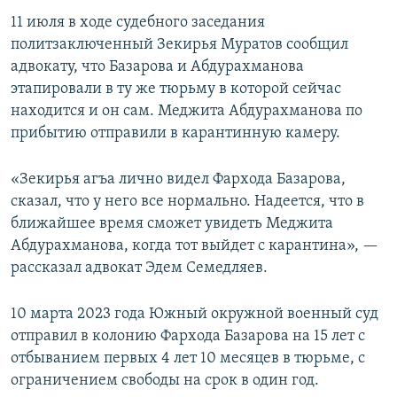
ПРИСОЕДИНЯЙТЕСЬ!
ПОБЕДИТЕЛЕЙ НЕ СУДЯТ?
11 июля в ходе судебного заседания
политзаключенный Зекирья Муратов сообщил
КРЫМ.НЕПОКОРЕННЫЙ
адвокату, что Базарова и Абдурахманова
ELIFBE
этапировали в ту же тюрьму в которой сейчас
находится и он сам. Меджита Абдурахманова по
УКРАИНСКАЯ ПРОБЛЕМА КРЫМА
прибытию отправили в карантинную камеру.
Все сайты RFE/RL
«Зекирья агъа лично видел Фархода Базарова,
сказал, что у него все нормально. Надеется, что в
ближайшее время сможет увидеть Меджита
Абдурахманова, когда тот выйдет с карантина», —
рассказал адвокат Эдем Семедляев.
10 марта 2023 года Южный окружной военный суд
отправил в колонию Фархода Базарова на 15 лет с
отбыванием первых 4 лет 10 месяцев в тюрьме, с
ограничением свободы на срок в один год.