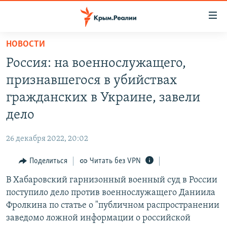
Доступность
ссылки
Вернуться
НОВОСТИ
к
НОВОСТИ
Россия: на военнослужащего,
основному
СПЕЦПРОЕКТЫ
содержанию
признавшегося в убийствах
ВОДА
Вернутся
ГРУЗ 200
гражданских в Украине, завели
к
ИСТОРИЯ
КАРТА ВОЕННЫХ ОБЪЕКТОВ КРЫМА
дело
главной
ЕЩЕ
11 ЛЕТ ОККУПАЦИИ КРЫМА. 11 ИСТОРИЙ СОПРОТИВЛЕНИЯ
навигации
26 декабря 2022, 20:02
Вернутся
РАДІО СВОБОДА
ИНТЕРАКТИВ
к
Поделиться
Читать без VPN
КАК ОБОЙТИ БЛОКИРОВКУ
ИНФОГРАФИКА
поиску
В Хабаровский гарнизонный военный суд в России
ТЕЛЕПРОЕКТ КРЫМ.РЕАЛИИ
Українською
поступило дело против военнослужащего Даниила
СОВЕТЫ ПРАВОЗАЩИТНИКОВ
Фролкина по статье о "публичном распространении
Qırımtatar
заведомо ложной информации о российской
ПРОПАВШИЕ БЕЗ ВЕСТИ