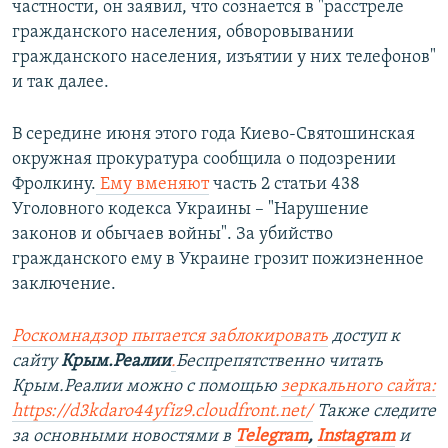
частности, он заявил, что сознается в "расстреле
гражданского населения, обворовывании
гражданского населения, изъятии у них телефонов"
и так далее.
В середине июня этого года Киево-Святошинская
окружная прокуратура сообщила о подозрении
Фролкину.
Ему вменяют
часть 2 статьи 438
Уголовного кодекса Украины – "Нарушение
законов и обычаев войны". За убийство
гражданского ему в Украине грозит пожизненное
заключение.
Роскомнадзор пытается заблокировать
доступ к
сайту
Крым.Реалии
.
Беспрепятственно читать
Крым.Реалии можно с помощью
зеркального сайта:
https://d3kdaro44yfiz9.cloudfront.net/
Также следите
за основными новостями в
Telegram
,
Instagram
и