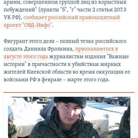
армии, совершенном группой лиц из корыстных
ПРИСОЕДИНЯЙТЕСЬ!
ПОБЕДИТЕЛЕЙ НЕ СУДЯТ?
побуждений" (пункты "б", "г" части 2 статьи 207.3
КРЫМ.НЕПОКОРЕННЫЙ
УК РФ),
сообщает российский правозащитный
проект "ОВД-Инфо"
.
ELIFBE
УКРАИНСКАЯ ПРОБЛЕМА КРЫМА
Фигурант этого дела – полный тезка российского
Все сайты RFE/RL
солдата Даниила Фролкина,
признавшегося в
августе этого года
журналистам издания "Важные
истории" в причастности к убийствам мирных
жителей Киевской области во время оккупации ее
войсками РФ в феврале – марте этого года.