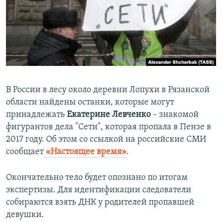
ПРИСОЕДИНЯЙТЕСЬ!
ПОБЕДИТЕЛЕЙ НЕ СУДЯТ?
КРЫМ.НЕПОКОРЕННЫЙ
ELIFBE
УКРАИНСКАЯ ПРОБЛЕМА КРЫМА
Все сайты RFE/RL
​В России в лесу около деревни Лопухи в Рязанской
области найдены останки, которые могут
принадлежать
Екатерине Левченко
– знакомой
фигурантов дела "Сети", которая пропала в Пензе в
2017 году. Об этом со ссылкой на российские СМИ
сообщает
«Настоящее время»
.
Окончательно тело будет опознано по итогам
экспертизы. Для идентификации следователи
собираются взять ДНК у родителей пропавшей
девушки.