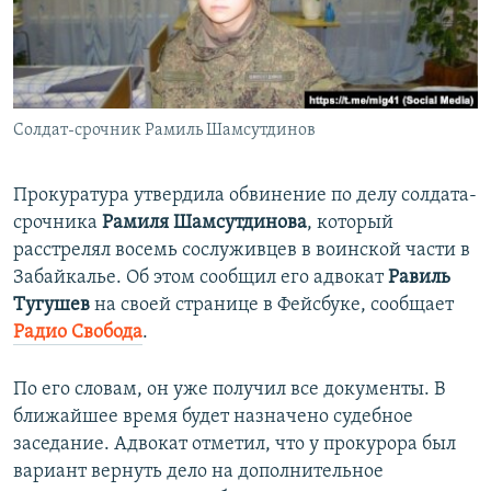
ПРИСОЕДИНЯЙТЕСЬ!
ПОБЕДИТЕЛЕЙ НЕ СУДЯТ?
КРЫМ.НЕПОКОРЕННЫЙ
ELIFBE
Солдат-срочник Рамиль Шамсутдинов
УКРАИНСКАЯ ПРОБЛЕМА КРЫМА
Все сайты RFE/RL
Прокуратура утвердила обвинение по делу солдата-
срочника
Рамиля Шамсутдинова
, который
расстрелял восемь сослуживцев в воинской части в
Забайкалье. Об этом сообщил его адвокат
Равиль
Тугушев
на своей странице в Фейсбуке, сообщает
Радио Свобода
.
По его словам, он уже получил все документы. В
ближайшее время будет назначено судебное
заседание. Адвокат отметил, что у прокурора был
вариант вернуть дело на дополнительное