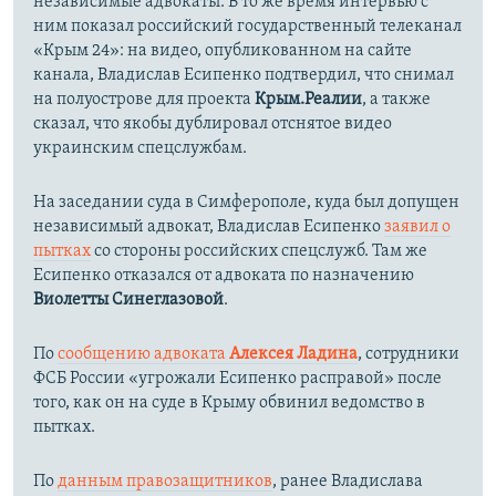
независимые адвокаты. В то же время интервью с
ним показал российский государственный телеканал
«Крым 24»: на видео, опубликованном на сайте
канала, Владислав Есипенко подтвердил, что снимал
на полуострове для проекта
Крым.Реалии
, а также
сказал, что якобы дублировал отснятое видео
украинским спецслужбам.
На заседании суда в Симферополе, куда был допущен
независимый адвокат, Владислав Есипенко
заявил о
пытках
со стороны российских спецслужб. Там же
Есипенко отказался от адвоката по назначению
Виолетты Синеглазовой
.
По
сообщению адвоката
Алексея Ладина
, сотрудники
ФСБ России «угрожали Есипенко расправой» после
того, как он на суде в Крыму обвинил ведомство в
пытках.
По
данным правозащитников
, ранее Владислава