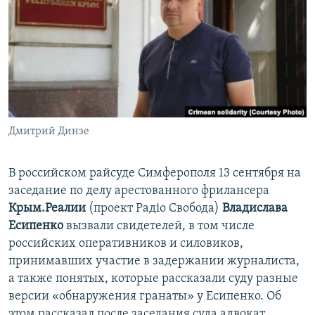
ПРИСОЕДИНЯЙТЕСЬ!
ПОБЕДИТЕЛЕЙ НЕ СУДЯТ?
КРЫМ.НЕПОКОРЕННЫЙ
ELIFBE
УКРАИНСКАЯ ПРОБЛЕМА КРЫМА
Все сайты RFE/RL
Дмитрий Динзе
В российском райсуде Симферополя 13 сентября на
заседание по делу арестованного фрилансера
Крым.Реалии
(проект Радіо Свобода)
Владислава
Есипенко
вызвали свидетелей, в том числе
российских оперативников и силовиков,
принимавших участие в задержании журналиста,
а также понятых, которые рассказали суду разные
версии «обнаружения гранаты» у Есипенко. Об
этом рассказал после заседания суда адвокат