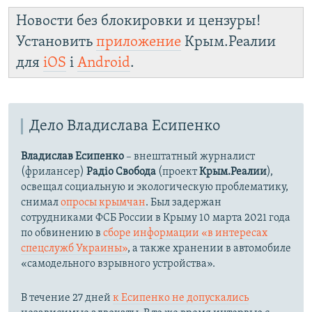
Новости без блокировки и цензуры!
Установить
приложение
Крым.Реалии
для
iOS
і
Android
.
Дело Владислава Есипенко
Владислав Есипенко
– внештатный журналист
(фрилансер)
Радіо Свобода
(проект
Крым.Реалии
),
освещал социальную и экологическую проблематику,
снимал
опросы крымчан
. Был задержан
сотрудниками ФСБ России в Крыму 10 марта 2021 года
по обвинению в
сборе информации «в интересах
спецслужб Украины»
, а также хранении в автомобиле
«самодельного взрывного устройства».
В течение 27 дней
к Есипенко не допускались