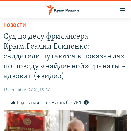
Доступность
ссылки
Вернуться
НОВОСТИ
к
НОВОСТИ
Суд по делу фрилансера
основному
СПЕЦПРОЕКТЫ
содержанию
Крым.Реалии Есипенко:
ВОДА
Вернутся
ГРУЗ 200
свидетели путаются в показаниях
к
ИСТОРИЯ
КАРТА ВОЕННЫХ ОБЪЕКТОВ КРЫМА
по поводу «найденной» гранаты –
главной
ЕЩЕ
11 ЛЕТ ОККУПАЦИИ КРЫМА. 11 ИСТОРИЙ СОПРОТИВЛЕНИЯ
навигации
адвокат (+видео)
Вернутся
РАДІО СВОБОДА
ИНТЕРАКТИВ
к
13 сентября 2021, 18:20
КАК ОБОЙТИ БЛОКИРОВКУ
ИНФОГРАФИКА
поиску
Поделиться
Читать без VPN
ТЕЛЕПРОЕКТ КРЫМ.РЕАЛИИ
Українською
СОВЕТЫ ПРАВОЗАЩИТНИКОВ
Qırımtatar
ПРОПАВШИЕ БЕЗ ВЕСТИ