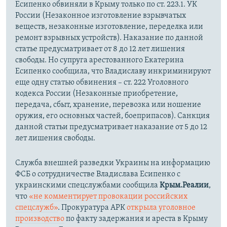
Есипенко обвиняли в Крыму только по ст. 223.1. УК
России (Незаконное изготовление взрывчатых
веществ, незаконные изготовление, переделка или
ремонт взрывных устройств). Наказание по данной
статье предусматривает от 8 до 12 лет лишения
свободы. Но супруга арестованного Екатерина
Есипенко сообщила, что Владиславу инкриминируют
еще одну статью обвинения – ст. 222 Уголовного
кодекса России (Незаконные приобретение,
передача, сбыт, хранение, перевозка или ношение
оружия, его основных частей, боеприпасов). Санкция
данной статьи предусматривает наказание от 5 до 12
лет лишения свободы.
Служба внешней разведки Украины на информацию
ФСБ о сотрудничестве Владислава Есипенко с
украинскими спецслужбами сообщила
Крым.Реалии
,
что
«не комментирует провокации российских
спецслужб»
. Прокуратура АРК
открыла уголовное
производство
по факту задержания и ареста в Крыму