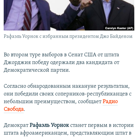
ПРИСОЕДИНЯЙТЕСЬ!
ПОБЕДИТЕЛЕЙ НЕ СУДЯТ?
КРЫМ.НЕПОКОРЕННЫЙ
ELIFBE
Рафаэль Уорнок с избранным президентом Джо Байденом
УКРАИНСКАЯ ПРОБЛЕМА КРЫМА
Все сайты RFE/RL
Во втором туре выборов в Сенат США от штата
Джорджия победу одержали два кандидата от
Демократической партии.
Согласно обнародованным накануне результатам,
они победили своих соперников-республиканцев с
небольшим преимуществом, сообщает
Радио
Свобода
.
Демократ
Рафаэль Уорнок
станет первым в истории
штата афроамериканцем, представляющим штат в