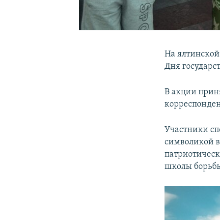
На ялтинской
Дня государст
В акции прин
корреспонде
Участники сп
символикой в
патриотическ
школы борьбы