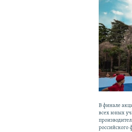
В финале акц
всех юных уч
производител
российского ф