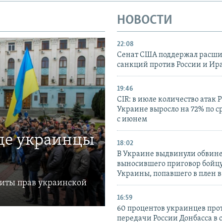
НОВОСТИ
22:08
Сенат США поддержал расш
санкций против России и Ир
19:46
CIR: в июле количество атак 
Украине выросло на 72% по 
с июнем
где украинцы
18:02
В Украине выдвинули обвине
выносившего приговор бойц
Украины, попавшего в плен 
щиты прав украинской
16:59
60 процентов украинцев про
передачи России Донбасса в 