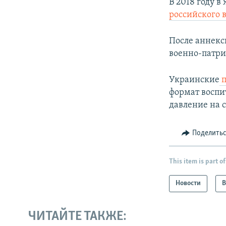
В 2018 году в
российского
После аннекс
военно-патр
​Украинские
п
формат воспи
давление на 
Поделить
This item is part of
Новости
В
ЧИТАЙТЕ ТАКЖЕ: