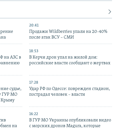
20:41
ирение
Продажи Wildberries упали на 20-40%
ана
после атак ВСУ – СМИ
18:53
РФ на АЗС в
В Керчи дрон упал на жилой дом:
сравнению
российские власти сообщают о жертвах
17:28
ние судье,
Удар РФ по Одессе: поврежден стадион,
у ГУР МО
пострадал человек – власти
в Крыму
16:22
тив
В ГУР МО Украины опубликовали видео
обмен на
с морских дронов Magura, которые