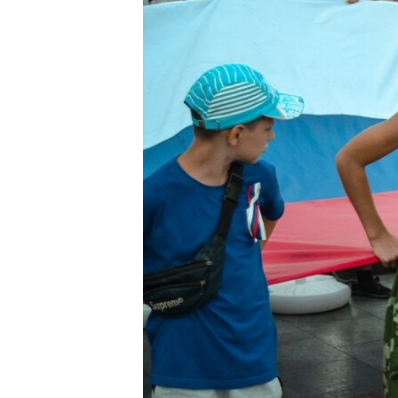
ПОБЕДИТЕЛЕЙ НЕ СУДЯТ?
КРЫМ.НЕПОКОРЕННЫЙ
ELIFBE
УКРАИНСКАЯ ПРОБЛЕМА КРЫМА