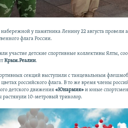
 набережной у памятника Ленину 22 августа провели а
венного флага России.
яли участие детские спортивные коллективы Ялты, со
нт
Крым.Реалии
.
ортивных секций выступили с танцевальным флешмоб
 цветах российского флага. В то же время члены росси
ого детского движения
«Юнармия»
и юные спортсмен
 растянули 10-метровый триколор.