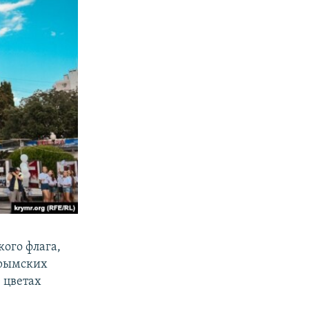
кого флага,
крымских
 цветах