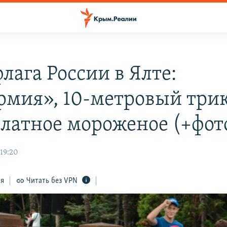
лага России в Ялте:
мия», 10-метровый три
платное мороженое (+фот
 19:20
ся
Читать без VPN