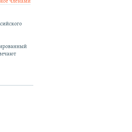
емое членами
ссийского
зированный
мечают