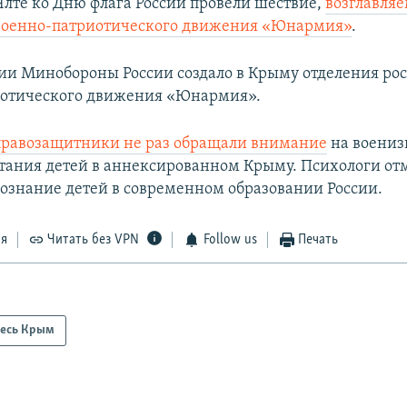
 Ялте ко Дню флага России провели шествие,
возглавля
 военно-патриотического движения «Юнармия»
.
ии Минобороны России создало в Крыму отделения ро
иотического движения «Юнармия».
равозащитники не раз обращали
внимание
на воени
тания детей в аннексированном Крыму. Психологи от
сознание детей в современном образовании России.
ся
Читать без VPN
Follow us
Печать
есь Крым