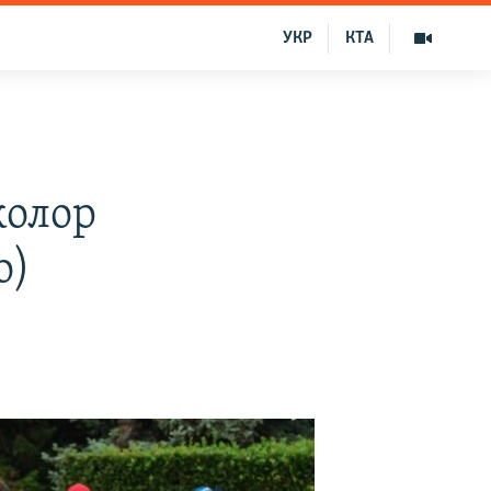
УКР
КТА
колор
о)