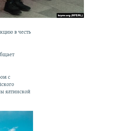
кцию в честь
общает
ом с
йского
ы ялтинской