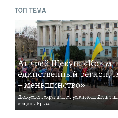
ТОП-ТЕМА
Андрей Щекун: «Крым –
единственный регион, 
– меньшинство»
Дискуссия вокруг планов установить День за
общины Крыма