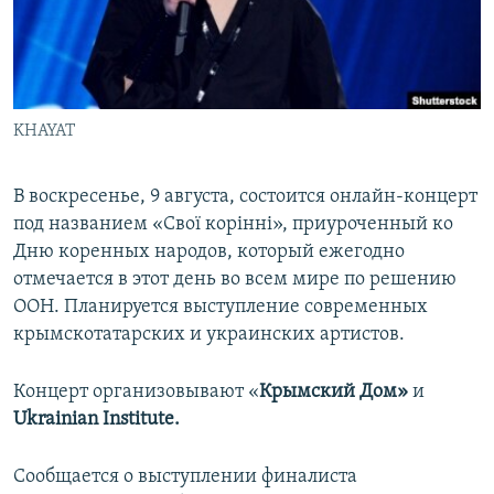
ПРИСОЕДИНЯЙТЕСЬ!
ПОБЕДИТЕЛЕЙ НЕ СУДЯТ?
КРЫМ.НЕПОКОРЕННЫЙ
ELIFBE
KHAYAT
УКРАИНСКАЯ ПРОБЛЕМА КРЫМА
Все сайты RFE/RL
В воскресенье, 9 августа, состоится онлайн-концерт
под названием «Свої корінні», приуроченный ко
Дню коренных народов, который ежегодно
отмечается в этот день во всем мире по решению
ООН. Планируется выступление современных
крымскотатарских и украинских артистов.
Концерт организовывают «
Крымский Дом»
и
Ukrainian Institute.
Сообщается о выступлении финалиста