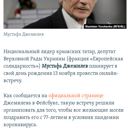
ПРИСОЕДИНЯЙТЕСЬ!
ПОБЕДИТЕЛЕЙ НЕ СУДЯТ?
КРЫМ.НЕПОКОРЕННЫЙ
ELIFBE
Мустафа Джемилев
УКРАИНСКАЯ ПРОБЛЕМА КРЫМА
Все сайты RFE/RL
Национальный лидер крымских татар, депутат
Верховной Рады Украины (фракция «Европейская
солидарность»)
Мустафа Джемилев
планирует в
свой день рождения 13 ноября провести онлайн-
встречу.
Как сообщается на
официальной странице
Джемилева в Фейсбуке, такую встречу решили
организовать для того, чтобы все желающие могли
поздравить его с 77-летием в условиях пандемии
коронавируса.