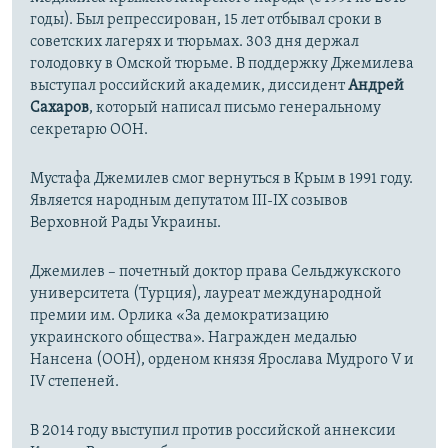
годы). Был репрессирован, 15 лет отбывал сроки в
советских лагерях и тюрьмах. 303 дня держал
голодовку в Омской тюрьме. В поддержку Джемилева
выступал российский академик, диссидент
Андрей
Сахаров
, который написал письмо генеральному
секретарю ООН.
Мустафа Джемилев смог вернуться в Крым в 1991 году.
Является народным депутатом III-IX созывов
Верховной Рады Украины.
Джемилев – почетный доктор права Сельджукского
университета (Турция), лауреат международной
премии им. Орлика «За демократизацию
украинского общества». Награжден медалью
Нансена (ООН), орденом князя Ярослава Мудрого V и
IV степеней.
В 2014 году выступил против российской аннексии