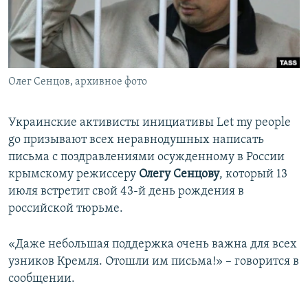
ПРИСОЕДИНЯЙТЕСЬ!
ПОБЕДИТЕЛЕЙ НЕ СУДЯТ?
КРЫМ.НЕПОКОРЕННЫЙ
ELIFBE
Олег Сенцов, архивное фото
УКРАИНСКАЯ ПРОБЛЕМА КРЫМА
Все сайты RFE/RL
Украинские активисты инициативы Let my people
go призывают всех неравнодушных написать
письма с поздравлениями осужденному в России
крымскому режиссеру
Олегу Сенцову
, который 13
июля встретит свой 43-й день рождения в
российской тюрьме.
«Даже небольшая поддержка очень важна для всех
узников Кремля. Отошли им письма!» – говорится в
сообщении.