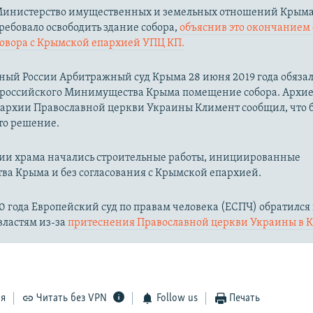
Министерство имущественных и земельных отношений Крыма
требовало освободить здание собора,
объяснив это окончанием
говора с Крымской епархией УПЦ КП.
ый России Арбитражный суд Крыма 28 июня 2019 года обязал
 российского Минимущества Крыма помещение собора. Архи
архии Православной церкви Украины Климент сообщил, что б
то решение.
нии храма начались строительные работы, инициированные
а Крыма и без согласования с Крымской епархией.
20 года Европейский суд по правам человека (ЕСПЧ) обратился
властям из-за
притеснения Православной церкви Украины в 
ся
Читать без VPN
Follow us
Печать