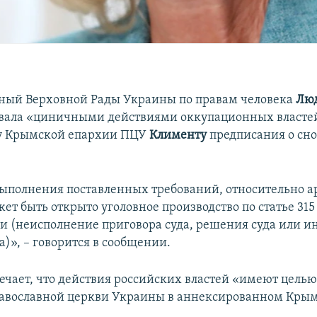
ный Верховной Рады Украины по правам человека
Лю
вала «циничными действиями оккупационных власте
у Крымской епархии ПЦУ
Клименту
предписания о сно
выполнения поставленных требований, относительно 
ет быть открыто уголовное производство по статье 315
ии (неисполнение приговора суда, решения суда или и
а)», – говорится в сообщении.
ечает, что действия российских властей «имеют цель
авославной церкви Украины в аннексированном Крым