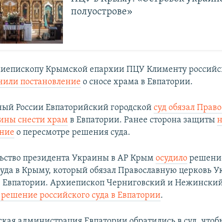
полуострове»
хиепископу Крымской епархии ПЦУ Клименту российс
чили постановление
о сносе храма в Евпатории.
ый России Евпаторийский городской
суд обязал Прав
ины снести храм
в Евпатории. Ранее сторона защиты
н
ение
о пересмотре решения суда.
ьство президента Украины в АР Крым
осудило
решени
суда в Крыму, который обязал Православную церковь 
в Евпатории. Архиепископ Черниговский и Нежинский
 решение российского суда в Евпатории
.
ская администрация Евпатории обратились в суд, чтоб