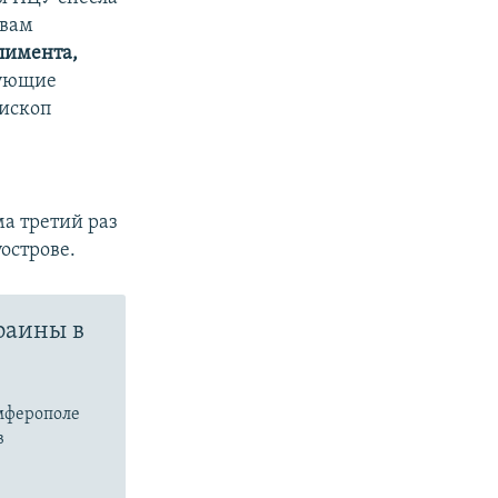
овам
лимента,
вующие
пископ
а третий раз
острове.
раины в
имферополе
в