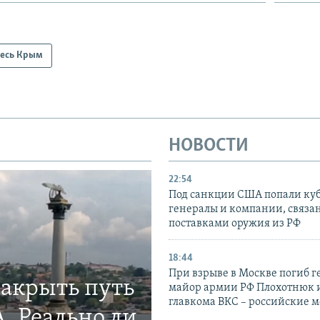
есь Крым
НОВОСТИ
22:54
Под санкции США попали ку
генералы и компании, связа
поставками оружия из РФ
18:44
При взрыве в Москве погиб г
закрыть путь
майор армии РФ Плохотнюк и
главкома ВКС – российские 
. Реально ли