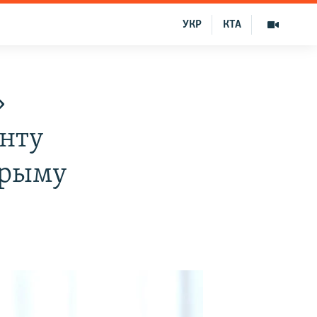
УКР
КТА
»
нту
Крыму