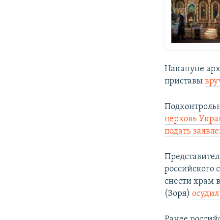
Накануне ар
приставы
вру
Подконтрольн
церковь Укра
подать заявл
Представител
российского 
снести храм 
(Зоря)
осудил
Ранее россий