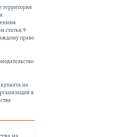
о территория
ак
дениям
м статьи 9
каждому право
онодательство
купанта на
рганизаций в
ства
тва на