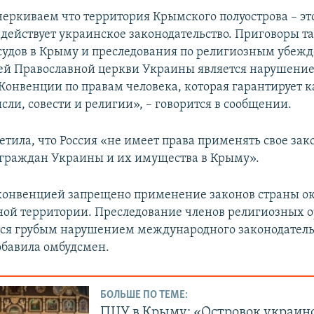
черкиваем что территория Крымского полуострова – эт
 действует украинское законодательство. Приговоры т
удов в Крыму и преследования по религиозным убеж
ей Православной церкви Украины является нарушение
Конвенции по правам человека, которая гарантирует 
сли, совести и религии», – говорится в сообщении.
етила, что Россия «не имеет права применять свое зак
граждан Украины и их имущества в Крыму».
онвенцией запрещено применение законов страны ок
ой территории. Преследование членов религиозных о
ся грубым нарушением международного законодатель
обавила омбудсмен.
БОЛЬШЕ ПО ТЕМЕ:
ПЦУ в Крыму: «Островок украинс