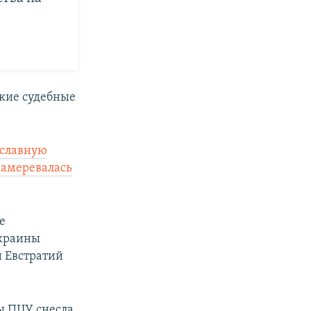
кие судебные
ославную
амеревалась
е
Украины
 Евстратий
ы ПЦУ снесла