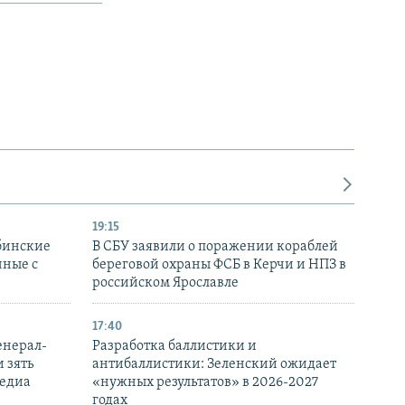
19:15
бинские
В СБУ заявили о поражении кораблей
нные с
береговой охраны ФСБ в Керчи и НПЗ в
российском Ярославле
17:40
енерал-
Разработка баллистики и
 зять
антибаллистики: Зеленский ожидает
медиа
«нужных результатов» в 2026-2027
годах