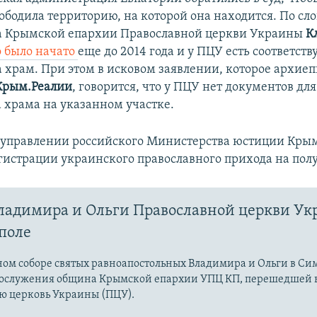
вободила территорию, на которой она находится. По сл
а Крымской епархии Православной церкви Украины
К
о было начато
еще до 2014 года и у ПЦУ есть соответст
 храм. При этом в исковом заявлении, которое архие
Крым.Реалии
, говорится, что у ПЦУ нет документов для
а храма на указанном участке.
в управлении российского Министерства юстиции Крым
гистрации украинского православного прихода на полу
ладимира и Ольги Православной церкви Ук
поле
ном соборе святых равноапостольных Владимира и Ольги в С
гослужения община Крымской епархии УПЦ КП, перешедшей 
ю церковь Украины (ПЦУ).