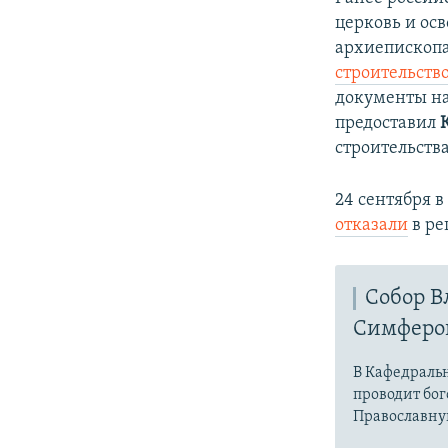
церковь и ос
архиепископ
строительств
документы на
предоставил
строительств
24 сентября 
отказали
в ре
Собор В
Симферо
В Кафедраль
проводит бо
Православну