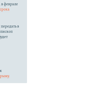
 в феврале
 срока
 передать в
епископ
удет
 к
Крыму.