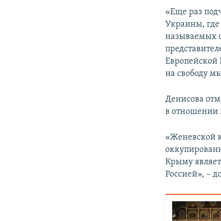
«Еще раз под
Украины, где
называемых с
представител
Европейской 
на свободу мы
Денисова отм
в отношении 
«Женевской к
оккупированн
Крыму являет
Россией», – д