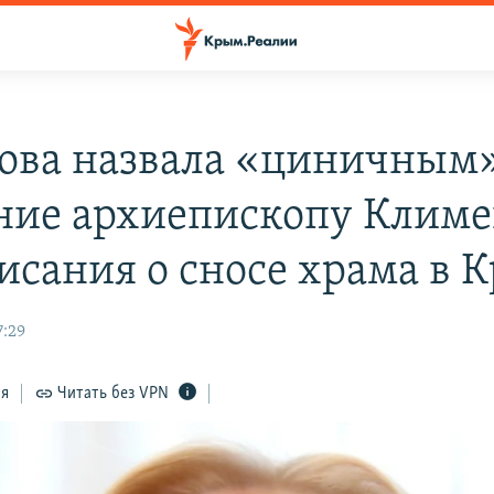
ова назвала «циничным
ние архиепископу Климе
исания о сносе храма в 
7:29
ся
Читать без VPN