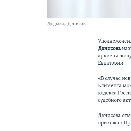
Людмила Денисова
Уполномочен
Денисова
наз
архиепископ
Евпатории.
«В случае не
Климента мож
кодекса Росс
судебного акт
Денисова отм
прихожан Пр