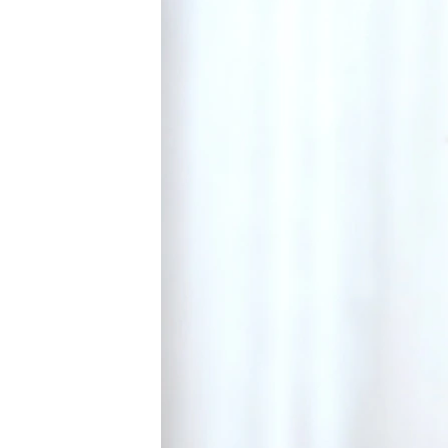
ПОБЕДИТЕЛЕЙ НЕ СУДЯТ?
КРЫМ.НЕПОКОРЕННЫЙ
ELIFBE
УКРАИНСКАЯ ПРОБЛЕМА КРЫМА