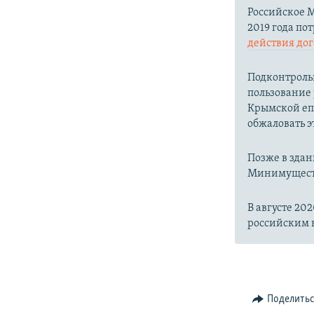
Российское 
2019 года по
действия до
Подконтрольн
пользование
Крымской еп
обжаловать э
Позже в зда
Минимуществ
В августе 20
российским 
Поделить