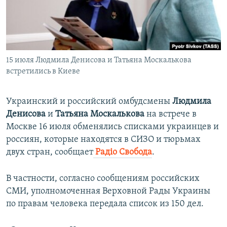
ПРИСОЕДИНЯЙТЕСЬ!
ПОБЕДИТЕЛЕЙ НЕ СУДЯТ?
КРЫМ.НЕПОКОРЕННЫЙ
ELIFBE
15 июля Людмила Денисова и Татьяна Москалькова
УКРАИНСКАЯ ПРОБЛЕМА КРЫМА
встретились в Киеве
Все сайты RFE/RL
Украинский и российский омбудсмены
Людмила
Денисова
и
Татьяна Москалькова
на встрече в
Москве 16 июля обменялись списками украинцев и
россиян, которые находятся в СИЗО и тюрьмах
двух стран, сообщает
Радіо Свобода
.
В частности, согласно сообщениям российских
СМИ, уполномоченная Верховной Рады Украины
по правам человека передала список из 150 дел.