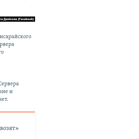
чисарайского
ервера
го
Сервера
ние и
нет.
ивозят»