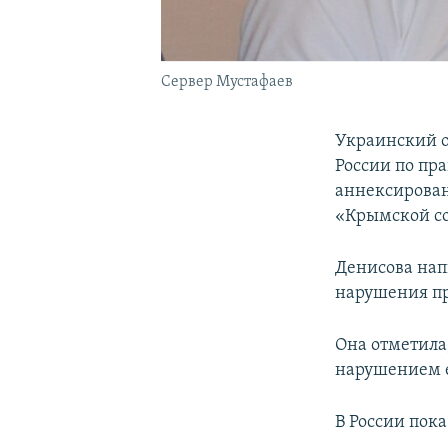
Сервер Мустафаев
Украинский 
России по пр
аннексирован
«Крымской с
Денисова нап
нарушения пр
Она отметила
нарушением е
В России пок