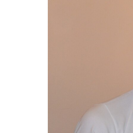
ПОБЕДИТЕЛЕЙ НЕ СУДЯТ?
КРЫМ.НЕПОКОРЕННЫЙ
ELIFBE
УКРАИНСКАЯ ПРОБЛЕМА КРЫМА