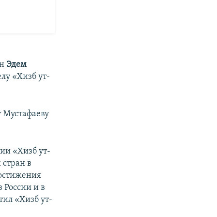
ин
Эдем
лу «Хизб ут-
т Мустафаеву
ии «Хизб ут-
 стран в
достижения
 России и в
тил «Хизб ут-