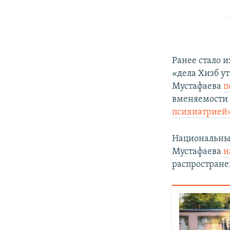
​Ранее стало 
«дела Хизб у
Мустафаева
п
вменяемости 
психиатрией»
Национальный
Мустафаева
н
распростране