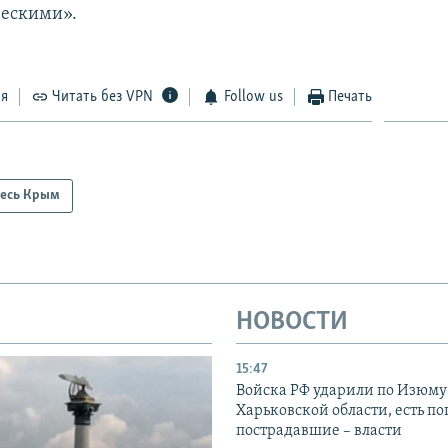
ческими».
ся
Читать без VPN
Follow us
Печать
есь Крым
НОВОСТИ
15:47
Войска РФ ударили по Изюму
Харьковской области, есть п
пострадавшие – власти