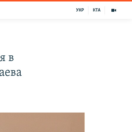
УКР
КТА
я в
аева