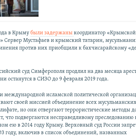
 года в Крыму
были задержаны
координатор «Крымской
» Сервер Мустафаев и крымский татарин, мусульман
винения против них приобщили к бахчисарайскому «де
ссийский суд Симферополя продлил на два месяца арес
ни останутся в СИЗО до 9 февраля 2019 года.
и международной исламской политической организац
вают своей миссией объединение всех мусульманских
лифате, но они отвергают террористические методы 
ят, что подвергаются несправедливому преследованию в
ом ею в 2014 году Крыму. Верховный суд России запре
03 году, включив в список объединений, названных