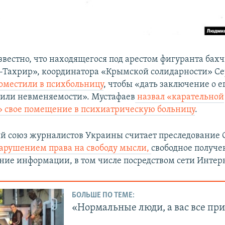
известно, что находящегося под арестом фигуранта бах
т-Тахрир», координатора «Крымской солидарности» С
оместили в психбольницу
, чтобы «дать заключение о е
или невменяемости». Мустафаев
назвал «карательной
 свое помещение в психиатрическую больницу
.
 союз журналистов Украины считает преследование 
арушением права на свободу мысли,
свободное получе
ние информации, в том числе посредством сети Интер
БОЛЬШЕ ПО ТЕМЕ:
«Нормальные люди, а вас все пр