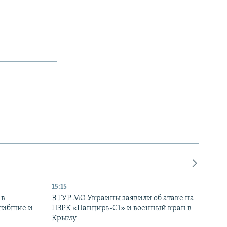
15:15
 в
В ГУР МО Украины заявили об атаке на
огибшие и
ПЗРК «Панцирь-С1» и военный кран в
Крыму