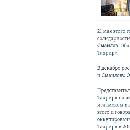
​21 мая этого
солидарности
Смаилов
. Об
Тахрир».
В декабре ро
и Смаилову. О
Представител
Тахрир» назы
исламском ха
этого и говор
оккупированн
Тахрир» в 20