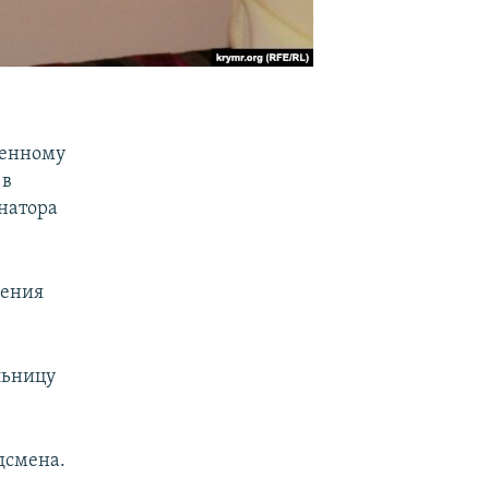
ченному
 в
натора
щения
льницу
дсмена.