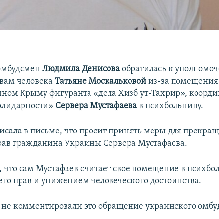
омбудсмен
Людмила Денисова
обратилась к уполномо
авам человека
Татьяне Москальковой
из-за помещения
ном Крыму фигуранта «дела Хизб ут-Тахрир», коорди
олидарности»
Сервера Мустафаева
в психбольницу.
исала в письме, что просит принять меры для прекра
ав гражданина Украины Сервера Мустафаева.
, что сам Мустафаев считает свое помещение в психбо
го прав и унижением человеческого достоинства.
а не комментировали это обращение украинского омбу