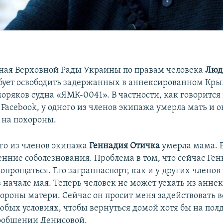
ая Верховной Рады Украины по правам человека
Люд
бует освободить задержанных в аннексированном Кр
оряков судна «ЯМК-0041». В частности, как говорится
Facebook, у одного из членов экипажа умерла мать и 
й на похороны.
ого из членов экипажа
Геннадия Отичка
умерла мама.
нние соболезнования. Проблема в том, что сейчас Ге
опрощаться. Его загранпаспорт, как и у других членов
в начале мая. Теперь человек не может уехать из анне
ороны матери. Сейчас он просит меня задействовать вс
юбых условиях, чтобы вернуться домой хотя бы на полд
сообщении Денисовой.