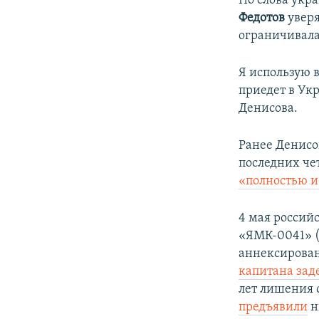
По слова укр
Федотов
увер
ограничивала
Я использую 
приедет в Ук
Денисова.
Ранее Денисо
последних че
«полностью и
4 мая росси
«ЯМК-0041» (
аннексирован
капитана зад
лет лишения 
предъявили
н