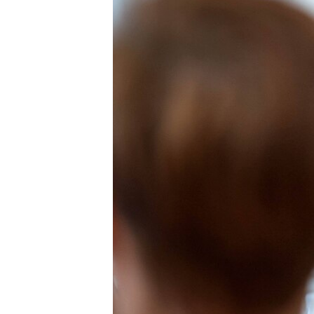
ПОБЕДИТЕЛЕЙ НЕ СУДЯТ?
КРЫМ.НЕПОКОРЕННЫЙ
ELIFBE
УКРАИНСКАЯ ПРОБЛЕМА КРЫМА