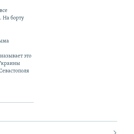
все
 На борту
рыма
называет это
 Украины
Севастополя