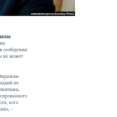
мила
ыму
 в сообщении
он не может
 Выражаю
ннадий не
 экипажа,
ксированного
ех, кого
ня», –