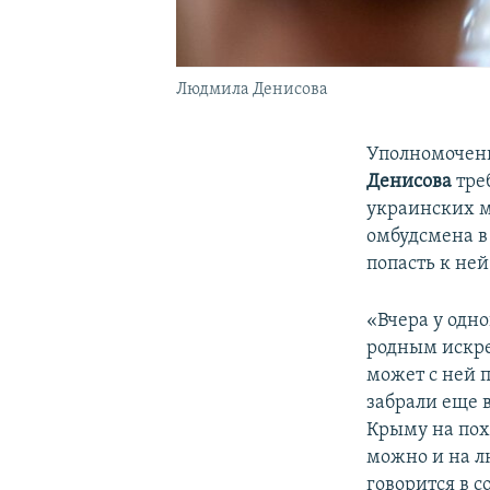
Людмила Денисова
Уполномоченн
Денисова
тре
украинских м
омбудсмена в 
попасть к не
«Вчера у одн
родным искре
может с ней п
забрали еще 
Крыму на пох
можно и на л
говорится в 