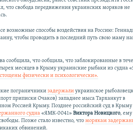
аинского омбудсмена, ранее советник президента Рос
ял, что свобода передвижения украинских моряков не
сь.
все возможные способы воздействия на Россию: Генна
раину, чтобы проводить в последний путь свою маму н
ва сообщила, что ообщила, что заблокированные в теч
тырех месяцев в Крыму украинские рыбаки из судна 
стощены физически и психологически».
йские пограничники
задержали
украинское рыболовецк
порт приписки Очаков) западнее мыса Тарханкут в
ном Россией Крыму. Позднее российский суд в Крым
ержанного судна
«ЯМК-0041»
Виктора Новицкого
, ему
свободы. Позже стало известно, что
морякам задержанн
икаких обвинений.