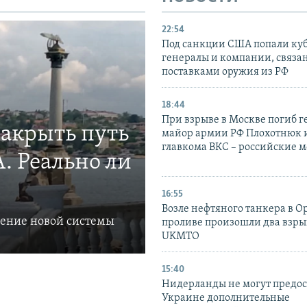
22:54
Под санкции США попали ку
генералы и компании, связа
поставками оружия из РФ
18:44
При взрыве в Москве погиб г
закрыть путь
майор армии РФ Плохотнюк и
главкома ВКС – российские 
. Реально ли
16:55
Возле нефтяного танкера в 
ление новой системы
проливе произошли два взры
UKMTO
15:40
Нидерланды не могут предос
Украине дополнительные