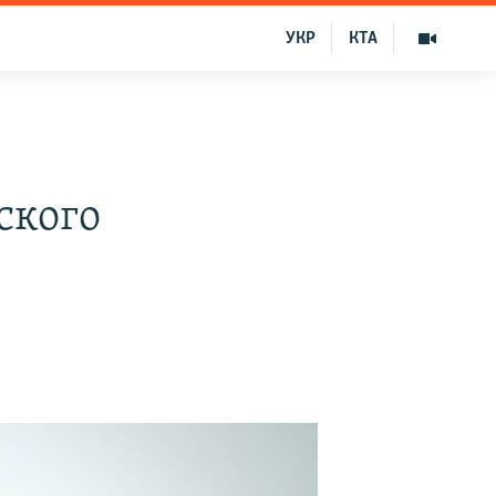
УКР
КТА
ского