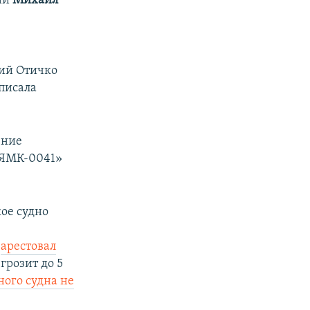
сии
Михаил
дий Отичко
аписала
ение
«ЯМК-0041»
ое судно
у
арестовал
 грозит до 5
ого судна не