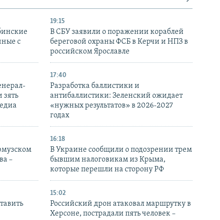
19:15
бинские
В СБУ заявили о поражении кораблей
нные с
береговой охраны ФСБ в Керчи и НПЗ в
российском Ярославле
17:40
енерал-
Разработка баллистики и
 зять
антибаллистики: Зеленский ожидает
медиа
«нужных результатов» в 2026-2027
годах
16:18
Ормузском
В Украине сообщили о подозрении трем
ва –
бывшим налоговикам из Крыма,
которые перешли на сторону РФ
15:02
тавить
Российский дрон атаковал маршрутку в
Херсоне, пострадали пять человек –