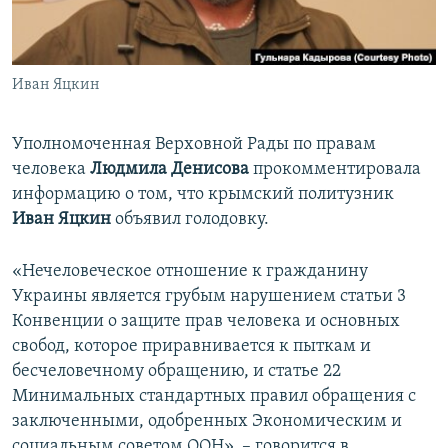
ПРИСОЕДИНЯЙТЕСЬ!
ПОБЕДИТЕЛЕЙ НЕ СУДЯТ?
КРЫМ.НЕПОКОРЕННЫЙ
Иван Яцкин
ELIFBE
УКРАИНСКАЯ ПРОБЛЕМА КРЫМА
Уполномоченная Верховной Рады по правам
Все сайты RFE/RL
человека
Людмила Денисова
прокомментировала
информацию о том, что крымский политузник
Иван Яцкин
объявил голодовку.
«Нечеловеческое отношение к гражданину
Украины является грубым нарушением статьи 3
Конвенции о защите прав человека и основных
свобод, которое приравнивается к пыткам и
бесчеловечному обращению, и статье 22
Минимальных стандартных правил обращения с
заключенными, одобренных Экономическим и
социальным советом ООН», – говорится в