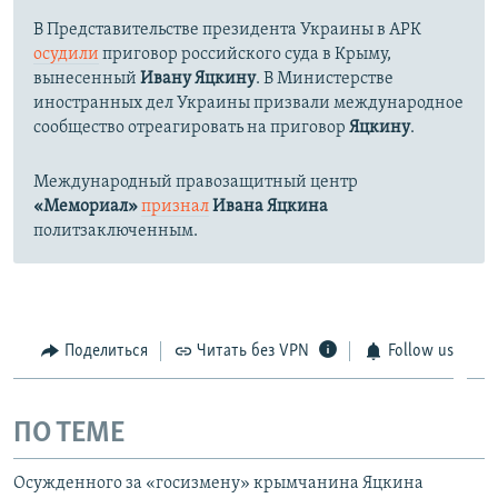
В Представительстве президента Украины в АРК
осудили
приговор российского суда в Крыму,
вынесенный
Ивану Яцкину
. В Министерстве
иностранных дел Украины призвали международное
сообщество отреагировать на приговор
Яцкину
.
Международный правозащитный центр
«Мемориал»
признал
Ивана Яцкина
политзаключенным.
Поделиться
Читать без VPN
Follow us
ПО ТЕМЕ
Осужденного за «госизмену» крымчанина Яцкина