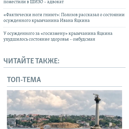
поместили в ШИЗО – адвокат
«Фактически ноги гниют»: Полозов рассказал о состоянии
осужденного крымчанина Ивана Яцкина
У осужденного за «госизмену» крымчанина Яцкина
ухудшилось состояние здоровья – омбудсман
ЧИТАЙТЕ ТАКЖЕ:
ТОП-ТЕМА