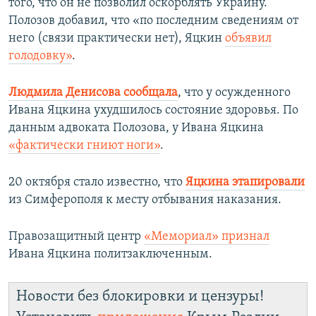
того, что он не позволил оскорблять Украину.
Полозов добавил, что «по последним сведениям от
него (связи практически нет), Яцкин
объявил
голодовку»
.
Людмила Денисова сообщала
, что у осужденного
Ивана Яцкина ухудшилось состояние здоровья. По
данным адвоката Полозова, у Ивана Яцкина
«фактически гниют ноги»
.
20 октября стало известно, что
Яцкина этапировали
из Симферополя к месту отбывания наказания.
Правозащитный центр
«Мемориал» признал
Ивана Яцкина политзаключенным.
Новости без блокировки и цензуры!