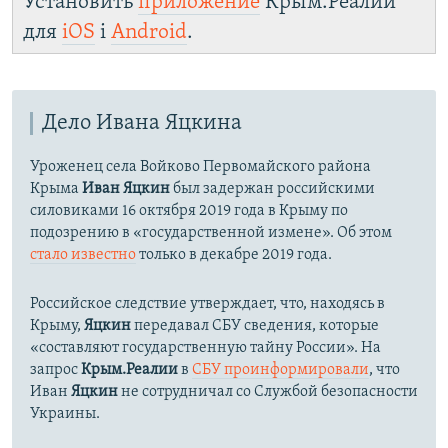
Установить
приложение
Крым.Реалии
для
iOS
і
Android
.
Дело Ивана Яцкина
Уроженец села Войково Первомайского района
Крыма
Иван Яцкин
был задержан российскими
силовиками 16 октября 2019 года в Крыму по
подозрению в «государственной измене». Об этом
стало известно
только в декабре 2019 года.
Российское следствие утверждает, что, находясь в
Крыму,
Яцкин
передавал СБУ сведения, которые
«составляют государственную тайну России». На
запрос
Крым.Реалии
в
СБУ проинформировали
, что
Иван
Яцкин
не сотрудничал со Службой безопасности
Украины.