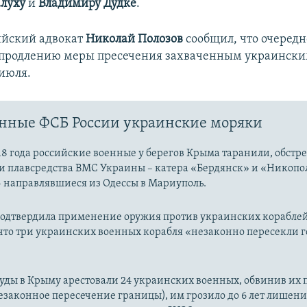
луху
и
Владимиру Дудке
.
ийский адвокат
Николай Полозов
сообщил, что очередн
 продлению меры пресечения захваченным украинск
 июля.
нные ФСБ России украинские моряки
18 года российские военные у берегов Крыма таранили, обстр
и плавсредства ВМС Украины – катера «Бердянск» и «Никопо
– направлявшиеся из Одессы в Мариуполь.
подтвердила применение оружия против украинских кораблей
 что три украинских военных корабля «незаконно пересекли 
уды в Крыму арестовали 24 украинских военных, обвинив их по 
езаконное пересечение границы), им грозило до 6 лет лишени