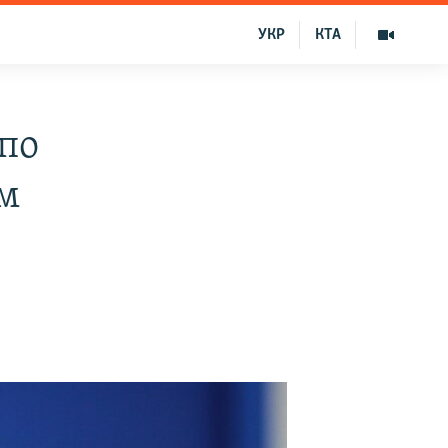
УКР
КТА
 по
м