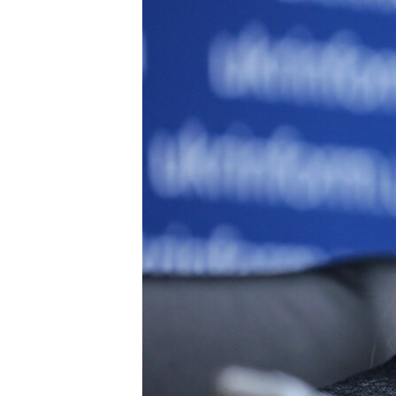
ПОБЕДИТЕЛЕЙ НЕ СУДЯТ?
КРЫМ.НЕПОКОРЕННЫЙ
ELIFBE
УКРАИНСКАЯ ПРОБЛЕМА КРЫМА