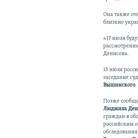
Она также от
близкие укра
«17 июля буд
рассмотрении
Денисова.
15 июля росс
заседание су
Вышинского
.
Позже сообща
Людмила Ден
граждан в об
российским 
обследовани