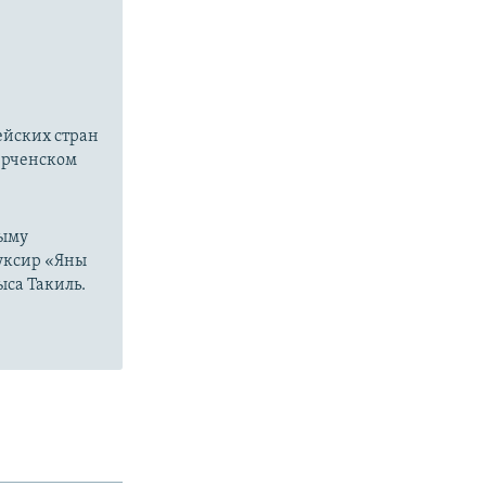
ейских стран
Керченском
рыму
буксир «Яны
ыса Такиль.