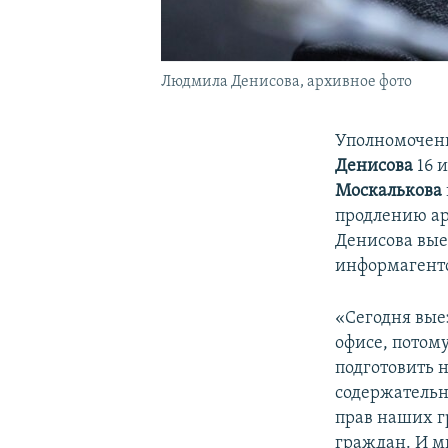
Людмила Денисова, архивное фото
Уполномоченн
Денисова
16 
Москалькова
продлению ар
Денисова вые
информагент
«Сегодня вые
офисе, потом
подготовить 
содержательн
прав наших г
граждан. И мы