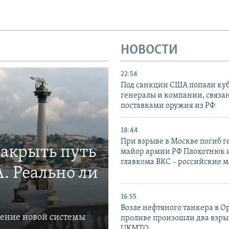
НОВОСТИ
22:54
Под санкции США попали ку
генералы и компании, связа
поставками оружия из РФ
18:44
При взрыве в Москве погиб г
закрыть путь
майор армии РФ Плохотнюк и
главкома ВКС – российские 
. Реально ли
16:55
Возле нефтяного танкера в 
ление новой системы
проливе произошли два взры
UKMTO