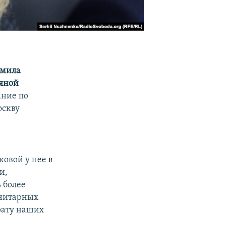
мила
яной
ание по
оскву
овой у нее в
и,
 более
анитарных
рату наших