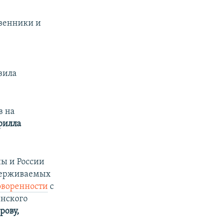
твенники и
вила
в на
рилла
ы и России
держиваемых
оворенности
с
нского
рову,