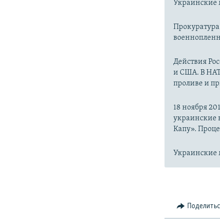
Украинские 
Прокуратура
военноплен
Действия Рос
и США. В НАТ
проливе и п
18 ноября 20
украинские в
Капу». Проце
Украинские м
Поделить