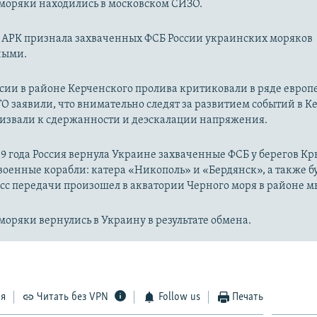
моряки находились в московском СИЗО.
 АРК признала захваченных ФСБ России украинских моряков
ными.
сии в районе Керченского пролива критиковали в ряде европ
О заявили, что внимательно следят за развитием событий в 
ризвали к сдержанности и деэскалации напряжения.
19 года Россия вернула Украине захваченные ФСБ у берегов К
оенные корабли: катера «Никополь» и «Бердянск», а также 
сс передачи произошел в акватории Черного моря в районе м
оряки вернулись в Украину в результате обмена.
ся
Читать без VPN
Follow us
Печать