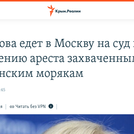
ва едет в Москву на суд
ению ареста захваченны
нским морякам
:45
ся
Читать без VPN