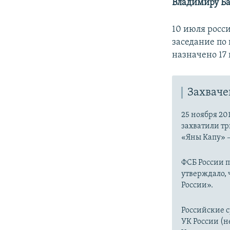
Владимиру Ба
10 июля росс
заседание по
назначено 17
Захваче
25 ноября 20
захватили тр
«Яны Капу» 
ФСБ России 
утверждало,
России».
Российские с
УК России (н