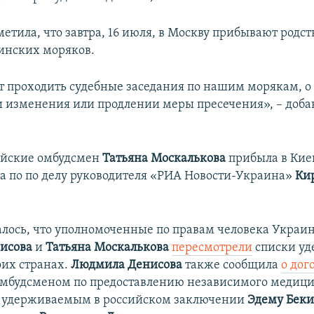
метила, что завтра, 16 июля, в Москву прибывают родс
инских моряков.
ут проходить судебные заседания по нашим морякам, о
 изменения или продлении меры пресечения», – доба
ийские омбудсмен
Татьяна Москалькова
прибыла в Кие
да по по делу руководителя «РИА Новости-Украина»
Ки
лось, что уполномоченные по правам человека Украин
исова
и
Татьяна Москалькова
пересмотрели
списки у
оих странах.
Людмила Денисова
также сообщила
о дог
омбудсменом по
предоставлению независимого медици
я удерживаемым в российском заключении
Эдему Беки