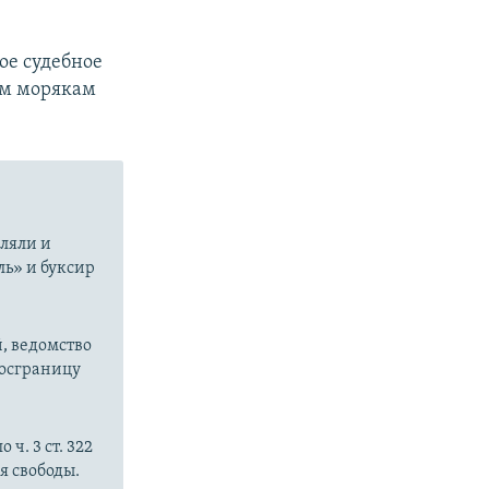
ое судебное
им морякам
еляли и
ль» и буксир
, ведомство
госграницу
ч. 3 ст. 322
я свободы.