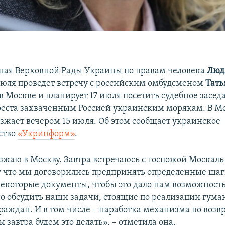
ая Верховной Рады Украины по правам человека
Люд
июля проведет встречу с российским омбудсменом
Тать
в Москве и планирует 17 июля посетить судебное засед
еста захваченным Россией украинским морякам. В М
зжает вечером 15 июля. Об этом сообщает украинское
ство
«Укринформ»
.
зжаю в Москву. Завтра встречаюсь с госпожой Москальк
у что мы договорились предпринять определенные шаг
некоторые документы, чтобы это дало нам возможность
о обсудить наши задачи, стоящие по реализации гум
раждан. И в том числе – наработка механизма по возв
 завтра будем это делать», – отметила она.