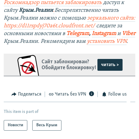
Роскомнадзор пытается заблокировать
доступ к
сайту
Крым.Реалии
.
Беспрепятственно читать
Крым.Реалии можно с помощью
зеркального сайта:
https://d11rspdyj70a6t.cloudfront.net/
следите за
основными новостями в
Telegram
,
Instagram
и
Viber
Крым.Реалии. Рекомендуем вам
установить VPN
.
Сайт заблокирован?
читать >
Обойдите блокировку!
Поделиться
Читать без VPN
Follow us
This item is part of
Новости
Весь Крым