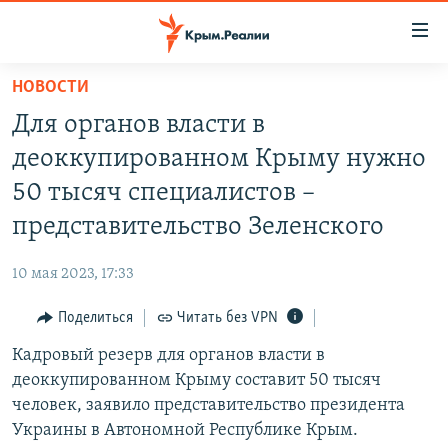
Доступность
ссылки
Вернуться
НОВОСТИ
к
НОВОСТИ
Для органов власти в
основному
СПЕЦПРОЕКТЫ
содержанию
деоккупированном Крыму нужно
ВОДА
Вернутся
ГРУЗ 200
50 тысяч специалистов –
к
ИСТОРИЯ
КАРТА ВОЕННЫХ ОБЪЕКТОВ КРЫМА
представительство Зеленского
главной
ЕЩЕ
11 ЛЕТ ОККУПАЦИИ КРЫМА. 11 ИСТОРИЙ СОПРОТИВЛЕНИЯ
навигации
10 мая 2023, 17:33
Вернутся
РАДІО СВОБОДА
ИНТЕРАКТИВ
к
Поделиться
Читать без VPN
КАК ОБОЙТИ БЛОКИРОВКУ
ИНФОГРАФИКА
поиску
Кадровый резерв для органов власти в
ТЕЛЕПРОЕКТ КРЫМ.РЕАЛИИ
Українською
деоккупированном Крыму составит 50 тысяч
СОВЕТЫ ПРАВОЗАЩИТНИКОВ
человек, заявило представительство президента
Qırımtatar
Украины в Автономной Республике Крым.
ПРОПАВШИЕ БЕЗ ВЕСТИ