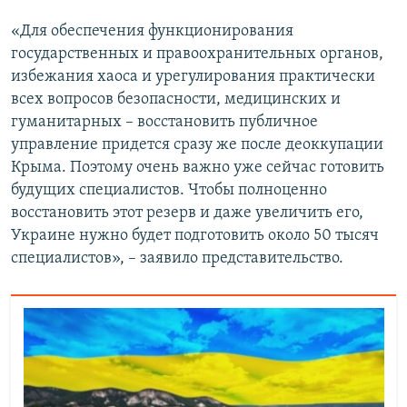
ПРИСОЕДИНЯЙТЕСЬ!
ПОБЕДИТЕЛЕЙ НЕ СУДЯТ?
«Для обеспечения функционирования
КРЫМ.НЕПОКОРЕННЫЙ
государственных и правоохранительных органов,
избежания хаоса и урегулирования практически
ELIFBE
всех вопросов безопасности, медицинских и
УКРАИНСКАЯ ПРОБЛЕМА КРЫМА
гуманитарных – восстановить публичное
Все сайты RFE/RL
управление придется сразу же после деоккупации
Крыма. Поэтому очень важно уже сейчас готовить
будущих специалистов. Чтобы полноценно
восстановить этот резерв и даже увеличить его,
Украине нужно будет подготовить около 50 тысяч
специалистов», – заявило представительство.