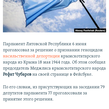
ПРИСОЕДИНЯЙТЕСЬ!
ПОБЕДИТЕЛЕЙ НЕ СУДЯТ?
КРЫМ.НЕПОКОРЕННЫЙ
ELIFBE
УКРАИНСКАЯ ПРОБЛЕМА КРЫМА
Все сайты RFE/RL
Парламент Литовской Республики 6 июня
проголосовал за решение о признании геноцидом
насильственной депортации
крымскотатарского
народа из Крыма 18 мая 1944 года. Об этом сообщил
председатель Меджлиса крымскотатарского народа
Рефат Чубаров
на своей странице в Фейсбуке.
По его словам, из присутствующих на заседании 79
депутатов парламента 77 проголосовали за
принятие этого решения.