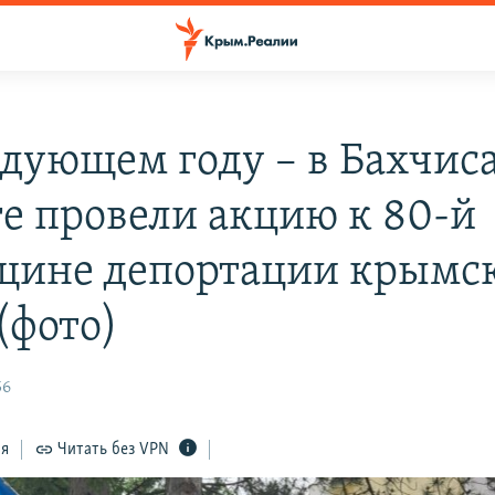
едующем году – в Бахчиса
ге провели акцию к 80-й
щине депортации крымс
(фото)
56
ся
Читать без VPN