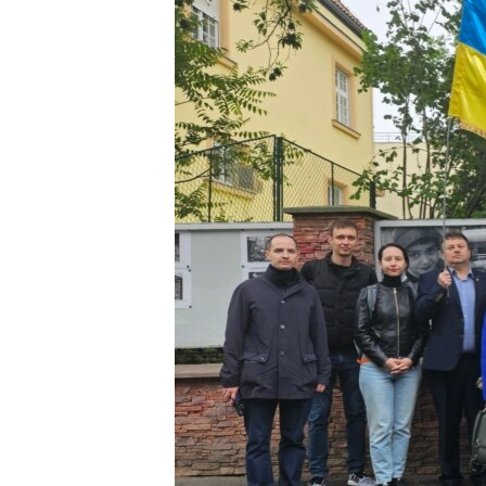
ПОБЕДИТЕЛЕЙ НЕ СУДЯТ?
КРЫМ.НЕПОКОРЕННЫЙ
ELIFBE
УКРАИНСКАЯ ПРОБЛЕМА КРЫМА