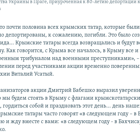
ства Украины в Праге, приуроченная к 80-летию депортации 
а
то почти половина всех крымских татар, которые были
о депортированы, к сожалению, погибли. Это было соз
цида... Крымские татары всегда возвращались и будут 
у. Как говорится, с Крыма все началось, в Крыму все и
оенным трибуналом над военными преступниками», – 
лении перед участниками акции временно поверенны
хии Виталий Усатый.
ганизаторов акции Дмитрий Бабешко выразил уверенно
о мы будем стоять в Крыму с флагами крымскотатарск
 гордиться собой и праздновать этот день... день наш
рымские татары часто говорят «в следующем году – в 
ю и жду вместе с вами: «в следующем году - в Бахчисар
ко.