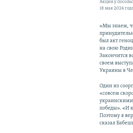
Акция у посоль
18 мая 2024 год
«Мы знаем, ч
принудительн
был акт гено
на свою Родин
Закончится в
своем выступ
Украины в Че
Один из соор
«совсем скор
украинскими,
победы». «И к
Поэтому я вер
сказал Бабеш