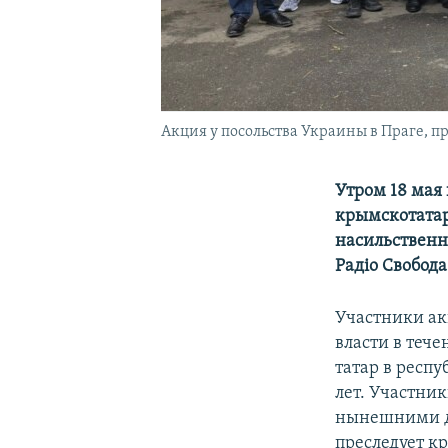
Акция у посольства Украины в Праге, п
Утром 18 мая
крымскотатар
насильственн
Радіо Свобода
Участники ак
власти в теч
татар в респ
лет. Участни
нынешними де
преследует к