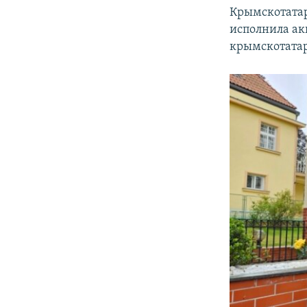
Крымскотатар
исполнила ак
крымскотатар