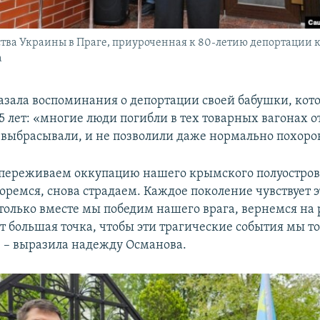
ства Украины в Праге, приуроченная к 80-летию депортации 
а
азала воспоминания о депортации своей бабушки, кото
 лет: «многие люди погибли в тех товарных вагонах от
 выбрасывали, и не позволили даже нормально похоро
переживаем оккупацию нашего крымского полуостров
оремся, снова страдаем. Каждое поколение чувствует эт
 только вместе мы победим нашего врага, вернемся на
т большая точка, чтобы эти трагические события мы т
 – выразила надежду Османова.