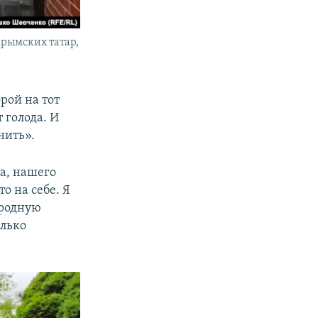
крымских татар,
рой на тот
 голода. И
нить».
а, нашего
о на себе. Я
 родную
олько