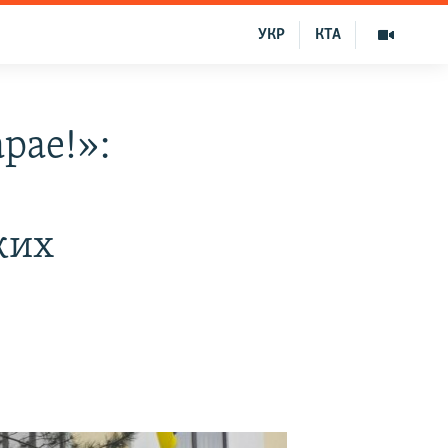
УКР
КТА
рае!»:
ких