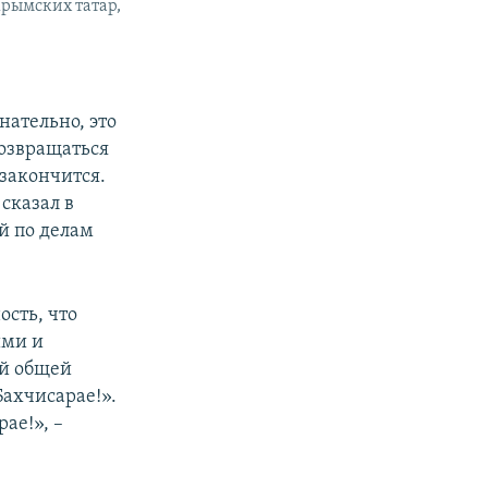
крымских татар,
нательно, это
возвращаться
 закончится.
сказал в
й по делам
сть, что
ими и
ей общей
Бахчисарае!».
ае!», –