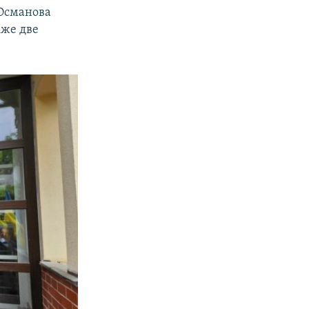
 Османова
кже две