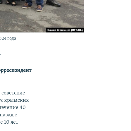
024 года
и
корреспондент
 советские
сяч крымских
 течение 40
назад с
 10 лет