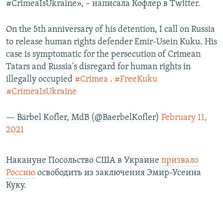
#CrimeaIsUkraine», – написала Кофлер в Twitter.
On the 5th anniversary of his detention, I call on Russia
to release human rights defender Emir-Usein Kuku. His
case is symptomatic for the persecution of Crimean
Tatars and Russia's disregard for human rights in
illegally occupied
#Crimea
.
#FreeKuku
#CrimeaIsUkraine
— Bärbel Kofler, MdB (@BaerbelKofler)
February 11,
2021
Накануне Посольство США в Украине
призвало
Россию
освободить из заключения Эмир-Усеина
Куку.