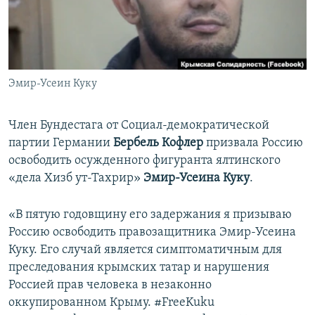
ПРИСОЕДИНЯЙТЕСЬ!
ПОБЕДИТЕЛЕЙ НЕ СУДЯТ?
КРЫМ.НЕПОКОРЕННЫЙ
ELIFBE
Эмир-Усеин Куку
УКРАИНСКАЯ ПРОБЛЕМА КРЫМА
Все сайты RFE/RL
Член Бундестага от Социал-демократической
партии Германии
Бербель Кофлер
призвала Россию
освободить осужденного фигуранта ялтинского
«дела Хизб ут-Тахрир»
Эмир-Усеина Куку
.
«В пятую годовщину его задержания я призываю
Россию освободить правозащитника Эмир-Усеина
Куку. Его случай является симптоматичным для
преследования крымских татар и нарушения
Россией прав человека в незаконно
оккупированном Крыму. #FreeKuku