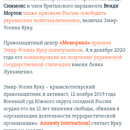
Симмонс
и член британского парламента
Венди
Мортон
также призвали Россию освободить
украинских политзаключенных
, включая Эмир-
Усеина Куку.
Правозащитный центр
«Мемориал»
признал
Эмир-Усеина Куку политузником
. А в декабре 2020
года его
номинировали на получение украинской
государственной стипендии
имени Левка
Лукьяненко.
Эмир-Усеин Куку – крымскотатарский
правозащитник и активист. 12 ноября 2019 года
Военный суд Южного округа соседней России
осудил его на 12 лет лишения свободы, обвинив в
«организации деятельности террористической
организации».
Amnesty International
считает Куку