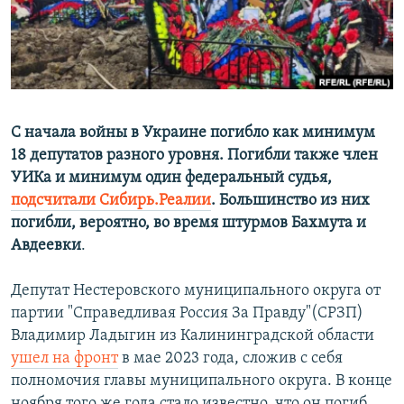
ПРИСОЕДИНЯЙТЕСЬ!
ПОБЕДИТЕЛЕЙ НЕ СУДЯТ?
КРЫМ.НЕПОКОРЕННЫЙ
ELIFBE
УКРАИНСКАЯ ПРОБЛЕМА КРЫМА
С начала войны в Украине погибло как минимум
Все сайты RFE/RL
18 депутатов разного уровня. Погибли также член
УИКа и минимум один федеральный судья,
подсчитали Сибирь.Реалии
. Большинство из них
погибли, вероятно, во время штурмов Бахмута и
Авдеевки
.
Депутат Нестеровского муниципального округа от
партии "Справедливая Россия За Правду"(СРЗП)
Владимир Ладыгин из Калининградской области
ушел на фронт
в мае 2023 года, сложив с себя
полномочия главы муниципального округа. В конце
ноября того же года стало известно, что он погиб.