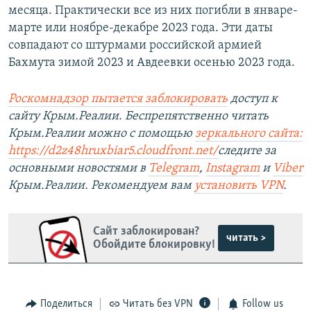
месяца. Практически все из них погибли в январе-
марте или ноябре-декабре 2023 года. Эти даты
совпадают со штурмами российской армией
Бахмута зимой 2023 и Авдеевки осенью 2023 года.
Роскомнадзор пытается заблокировать
доступ к
сайту Крым.Реалии. Беспрепятственно читать
Крым.Реалии можно с помощью
зеркального сайта:
https://d2z48hruxbiar5.cloudfront.net/
следите за
основными новостями в
Telegram
,
Instagram
и
Viber
Крым.Реалии. Рекомендуем вам
установить VPN
.
Сайт заблокирован?
читать >
Обойдите блокировку!
Поделиться
Читать без VPN
Follow us