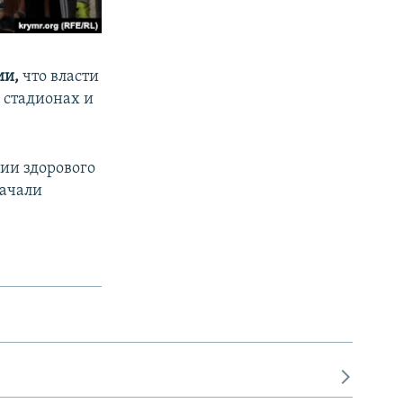
ии,
что власти
х стадионах и
ции здорового
начали