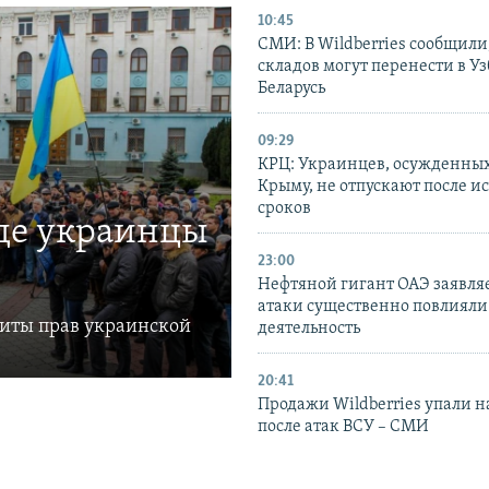
10:45
СМИ: В Wildberries сообщили,
складов могут перенести в У
Беларусь
09:29
КРЦ: Украинцев, осужденных
Крыму, не отпускают после и
сроков
где украинцы
23:00
Нефтяной гигант ОАЭ заявляе
атаки существенно повлияли 
щиты прав украинской
деятельность
20:41
Продажи Wildberries упали н
после атак ВСУ – СМИ