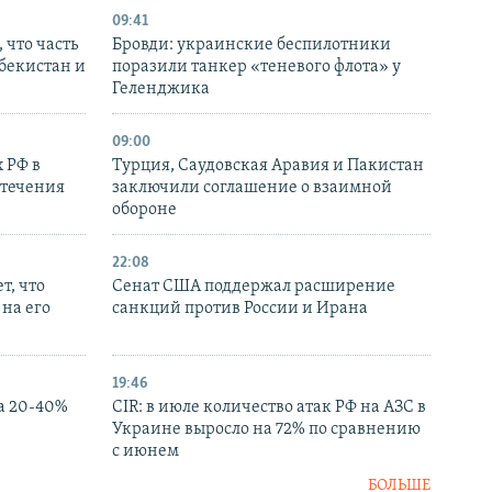
09:41
 что часть
Бровди: украинские беспилотники
збекистан и
поразили танкер «теневого флота» у
Геленджика
09:00
 РФ в
Турция, Саудовская Аравия и Пакистан
стечения
заключили соглашение о взаимной
обороне
22:08
т, что
Сенат США поддержал расширение
на его
санкций против России и Ирана
19:46
а 20-40%
CIR: в июле количество атак РФ на АЗС в
Украине выросло на 72% по сравнению
с июнем
БОЛЬШЕ