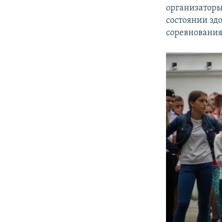
организаторы
состоянии зд
соревновани