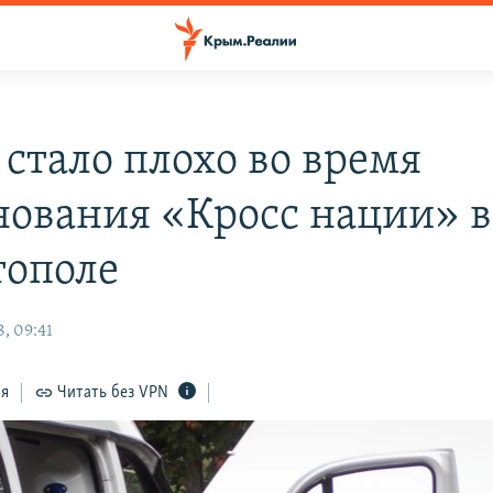
 стало плохо во время
нования «Кросс нации» в
тополе
, 09:41
ся
Читать без VPN