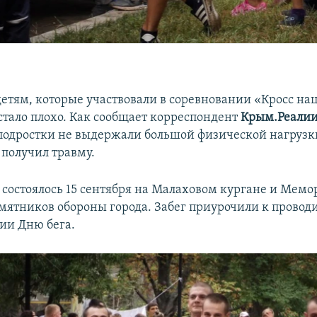
етям, которые участвовали в соревновании «Кросс на
стало плохо. Как сообщает корреспондент
Крым.Реали
 подростки не выдержали большой физической нагрузк
 получил травму.
состоялось 15 сентября на Малаховом кургане и Мем
мятников обороны города. Забег приурочили к провод
сии Дню бега.