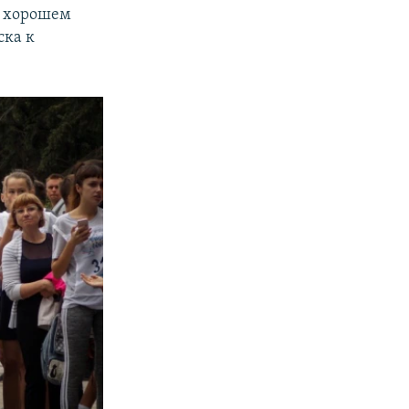
о хорошем
ска к