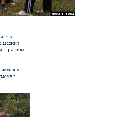
ции» в
и
, медики
и. При этом
ориальном
имому в