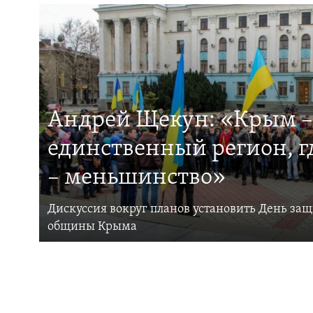
Андрей Щекун: «Крым –
единственный регион, 
– меньшинство»
Дискуссия вокруг планов установить День за
общины Крыма