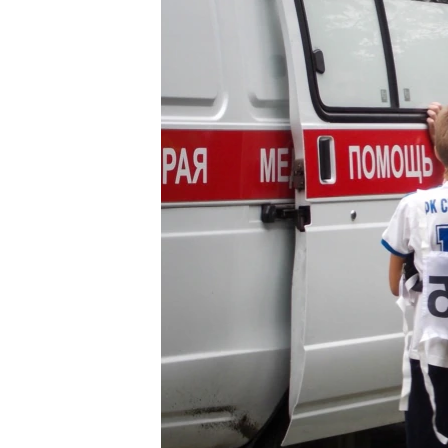
ПОБЕДИТЕЛЕЙ НЕ СУДЯТ?
КРЫМ.НЕПОКОРЕННЫЙ
ELIFBE
УКРАИНСКАЯ ПРОБЛЕМА КРЫМА