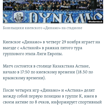
ПРИСОЕДИНЯЙТЕСЬ!
ПОБЕДИТЕЛЕЙ НЕ СУДЯТ?
КРЫМ.НЕПОКОРЕННЫЙ
ELIFBE
Болельщики киевского «Динамо» на стадионе
УКРАИНСКАЯ ПРОБЛЕМА КРЫМА
Все сайты RFE/RL
Киевское «Динамо» в четверг 29 ноября играет на
выезде с «Астаной» в рамках пятого тура
группового этапа Лиги Европы.
Матч состоится в столице Казахстана Астане,
начало в 17:50 по киевскому времени (18.50 по
крымскому времени).
После четырех игр «Динамо» и «Астана» делят
между собой первую позицию в группе K, имея в
своем активе по 8 очков, информирует спортивный