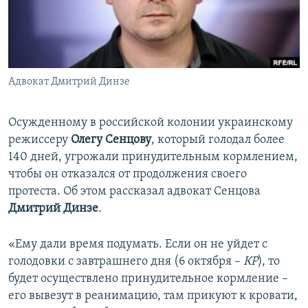
ПРИСОЕДИНЯЙТЕСЬ!
ПОБЕДИТЕЛЕЙ НЕ СУДЯТ?
КРЫМ.НЕПОКОРЕННЫЙ
ELIFBE
Адвокат Дмитрий Динзе
УКРАИНСКАЯ ПРОБЛЕМА КРЫМА
Все сайты RFE/RL
Осужденному в российской колонии украинскому
режиссеру
Олегу Сенцову
, который голодал более
140 дней, угрожали принудительным кормлением,
чтобы он отказался от продолжения своего
протеста. Об этом рассказал адвокат Сенцова
Дмитрий Динзе
.
«Ему дали время подумать. Если он не уйдет с
голодовки с завтрашнего дня (6 октября –
КР
), то
будет осуществлено принудительное кормление –
его вывезут в реанимацию, там прикуют к кровати,