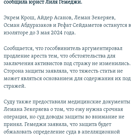
сообщила юрист Лиля Гемеджи.
ПРИСОЕДИНЯЙТЕСЬ!
ПОБЕДИТЕЛЕЙ НЕ СУДЯТ?
КРЫМ.НЕПОКОРЕННЫЙ
Экрем Крош, Айдер Асанов, Леман Зекеряев,
Осман Абдуразаков и Рефат Сейдаметов останутся в
ELIFBE
изоляторе до 3 мая 2024 года.
УКРАИНСКАЯ ПРОБЛЕМА КРЫМА
Все сайты RFE/RL
Сообщается, что гособвинитель аргументировал
продление ареста тем, что обстоятельства для
заключения активистов под стражу не изменились.
Сторона защиты заявляла, что тяжесть статьи не
может являться основанием для содержания их под
стражей.
Суду также предоставили медицинские документы
Лемана Зекеряева о том, что ему нужна срочная
операция, но суд доводы защиты во внимание не
принял. Гемеджи заявила, что защита будет
обжаловать определение суда в апелляционной