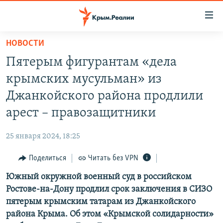
Доступность
ссылки
Вернуться
НОВОСТИ
к
НОВОСТИ
Пятерым фигурантам «дела
основному
СПЕЦПРОЕКТЫ
содержанию
крымских мусульман» из
ВОДА
Вернутся
ГРУЗ 200
Джанкойского района продлили
к
ИСТОРИЯ
КАРТА ВОЕННЫХ ОБЪЕКТОВ КРЫМА
арест – правозащитники
главной
ЕЩЕ
11 ЛЕТ ОККУПАЦИИ КРЫМА. 11 ИСТОРИЙ СОПРОТИВЛЕНИЯ
навигации
25 января 2024, 18:25
Вернутся
РАДІО СВОБОДА
ИНТЕРАКТИВ
к
Поделиться
Читать без VPN
КАК ОБОЙТИ БЛОКИРОВКУ
ИНФОГРАФИКА
поиску
Южный окружной военный суд в российском
ТЕЛЕПРОЕКТ КРЫМ.РЕАЛИИ
Українською
Ростове-на-Дону продлил срок заключения в СИЗО
СОВЕТЫ ПРАВОЗАЩИТНИКОВ
пятерым крымским татарам из Джанкойского
Qırımtatar
района Крыма. Об этом «Крымской солидарности»
ПРОПАВШИЕ БЕЗ ВЕСТИ