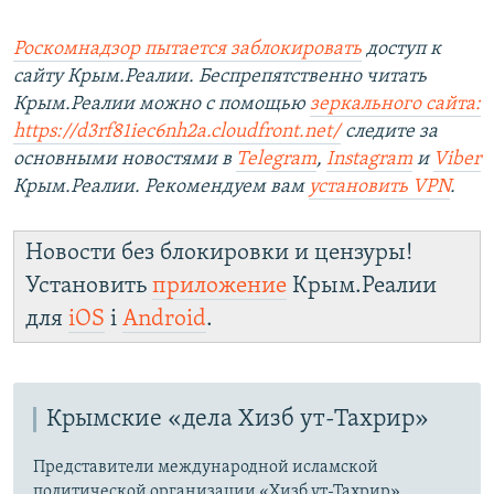
Роскомнадзор пытается заблокировать
доступ к
сайту Крым.Реалии. Беспрепятственно читать
Крым.Реалии можно с помощью
зеркального сайта:
https://d3rf81iec6nh2a.cloudfront.net/
следите за
основными новостями в
Telegram
,
Instagram
и
Viber
Крым.Реалии. Рекомендуем вам
установить VPN
.
Новости без блокировки и цензуры!
Установить
приложение
Крым.Реалии
для
iOS
і
Android
.
Крымские «дела Хизб ут-Тахрир»
Представители международной исламской
политической организации «Хизб ут-Тахрир»