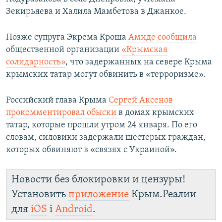
Зекирьяева и Халила Мамбетова в Джанкое.
Позже супруга Экрема Кроша
Амиде сообщила
общественной организации
«Крымская
солидарность»
, что задержанных на севере Крыма
крымских татар могут обвинить в «терроризме».
Российский глава Крыма
Сергей Аксенов
прокомментировал обыски
в домах крымских
татар, которые прошли утром 24 января. По его
словам, силовики задержали шестерых граждан,
которых обвиняют в «связях с Украиной».
Новости без блокировки и цензуры!
Установить
приложение
Крым.Реалии
для
iOS
і
Android
.